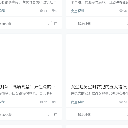
住地对你产生好感？
上有很多直男、直女对恋爱心理学是嗤
常言道，女追男隔层纱，但是随着社
鼻的，“爱情本是纯真的事情，你们这
这句话就有点难以实现了，我们在必
课程
女生课程
对爱情的玷污”，“套路是不能长久
94
0
候还要运用一些技巧。那么女生在面
90
我是要真诚找对象，真诚结婚的”等等
心仪的男神时，怎样做才能追到男神呢
的言语。 你反问他们，“谈恋爱其实是
看下面4个脱单技巧。 首先，要确认
权谋小编
3 年前
权谋小编
人际互动、人际沟通，你觉得是这样
不反感。 我们也不要求对方对你有好
，他们说，“嗯，是的”。 “那有些人
果他对你有好感，你都不用追，只要
生的社交，有的人则需要通过培训，变
意就可以了。确定他对你不反感之后
交达人，从而跟他人更好的相处，沟通
接触他，跟他聊天，深入的接触一下
加高效，是这样吗”，他们说“嗯，是
你们是否合适，一起生活会不会有摩擦
。 然后，你说“…
二，让他看到你…
拥有“高质高量”异性缘的姑
女生追男生时常犯的五大错误
快来学学这些技巧！
有很多小仙女跟我抱怨说，自己单身很
传统式的意识觉得女追男比男追女要
却迟迟找不到对象。身边遇到的人男生
易得多，但这一意识在当代社会发展
课程
女生课程
真的很少，要么歪瓜裂枣，想要找到一
55
0
适合了。女孩追求完美男孩子更要注
43
合发展的对象，简直是太难了。 可是我
方式。猫宁情感网编小结了女孩追求
道有些女生，每个假期都排的满满当
孩子易犯的几大不正确，协助大伙儿
权谋小编
3 年前
权谋小编
一到情人节，520，七夕这些节日就有
出多余的不正确。 一、霸王硬上弓就
的男生献殷勤，送礼。她们很多时候甚
他的爱 愚昧的女性用到性来获得感情
还在苦恼，到底该拒绝谁才好。 真的是
积极霸王硬上弓是吸引住男孩子的最