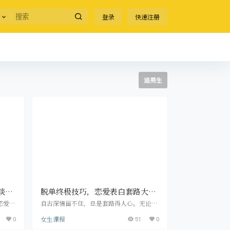
登录
快速注册
追男生
谈恋
脱单终极技巧，恋爱表白套路大
全！
恋爱的
自古深情留不住，总是套路得人心。无论我
情况：
们做什么都要防止入坑，每个人的心里都会
女生课程
明你觉
0
有一个喜欢的人。表白多次依然是没有一次
51
0
，为什
能获得成功那是因为你的套路不够深。 男生