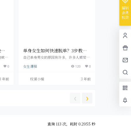
攻坚上
感情应当是“态度决定成败” 假如身旁有哪
很清。
家朋友积极为了你详细介绍你感觉标准非常
解锁
好的男孩子或是闺…
会员
权限
快速
单身女生如何快速脱单？3步教你
快速脱离单身！
但就是
自己单身男女的原因有许多，许多人感觉想
性特
脱单但又感觉自己挺不错，对感情的来临既
女生课程
须也
0
希望又猜疑;许多人觉得不愿凑合因此要宁缺
120
0
都有
勿滥;也有些人从念书到工作中一路上圆满，
有那样
可是感情没那么吉祥如意。 每个人都有归属
3 年前
权谋小编
3 年前
却有着
于自身的爱情信仰，许多女朋友为自己贴的
都具备
标识是“宁缺勿滥”和“决不凑合”因此
跟随
“决不降低标准”。他们确信在那样的感情
汉心机
使命下能够碰到合情意的人。确实有时不忍
❮
❯
 这些
让标准，顽强就自身能够守好感情的城池，
但顽强也不意味着…
查询 113 次，耗时 0.2055 秒