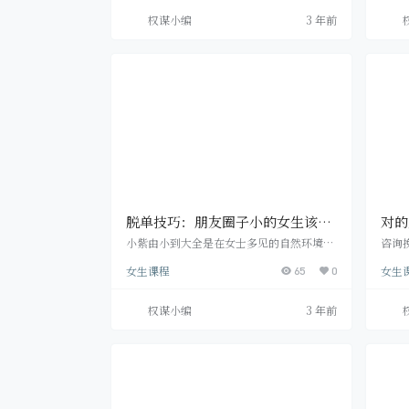
的。 在情感关系中，女人当然可以当猎人，
果。
权谋小编
3 年前
可是由于生物天性，你最好当一个隐形的猎
问题
手，前期的铺垫由你诱敌深入，而最后让他
还有
一展拳脚。 先把话说在前面，最后的告白，
的，
你最好不要自己出手。一定要让他来。 而且
得了
你的一系列的“追”的动作就是全程做球给
因进
他，最后让他…
进行
脱单技巧：朋友圈子小的女生该如
对的
何脱单？
任”
小紫由小到大全是在女士多见的自然环境里
咨询
成才。普通高中的那时候读的是女子学校，
种误
女生课程
女生
高校挑选的是女孩多见的技术专业，大学毕
65
0
的没
业出去找个工作或许都是在女孩较多的地
是没
区。因为自然环境的要素，让她的朋友社交
渣男
权谋小编
3 年前
圈全是女士多见，并且没办法扩展，了解不
从这
上男士。由于这一缘故她始终全是单身男
的渣
女，并非由于她不足出色，只是由于她能够
人真
挑选的异性朋友过少了。 坚信许多女孩也会
朋友
碰到一样的疑惑，有的女孩由于宅，都是由
他们
于工作中要素，也都是由…
婚的