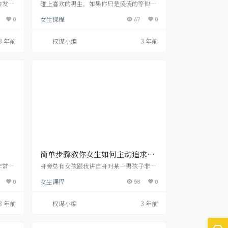
会发展
碰上喜欢的男生，如果你只是傻傻的等他注
要的时
意到你，如果你的外形不是特别出色的话那
女生课程
对自己
0
么百分之百他不会注意到你，而主动的走到
67
0
?请
他面前去表现自己的优点，主动的去追求还
他对你
比较容易成功。女生怎么追求自己喜欢的
3 年前
权谋小编
3 年前
感，如
人?分享一点追男生的小技巧给女孩们。 不
稍表心
要再犹豫等待彷徨了，主动出击 有人说女生
试着去
追男生很容易，有人说有必要吗，这样太主
，看看
动，会不会被人瞧不起啊被人笑话啊?有人
。 第
说，这样追到男生，他不会好好珍惜你的，
还不如暗恋算了。摒…
简单步骤教你女生如何主动追求男
生！
非常容
身旁总有女孩跟我讲自身对某一男孩子非常
里并不
心动，可是碍于面子的难题自始至终都很怕
女生课程
重方法
0
积极去追求，結果最终造成哪个男孩子和其
58
0
完美男
他女孩一起了。 碰到非常动心的男孩子干万
防止做
别再犹豫自身，也不必感觉由于情面的难题
3 年前
权谋小编
3 年前
能获得
忘不掉而没去积极追求，终究机遇是要依靠
，觉得
自己去造就的。或许你看了下边的流程以
好是方
后，会鼓足勇气去追求哪个心爱的男孩子。