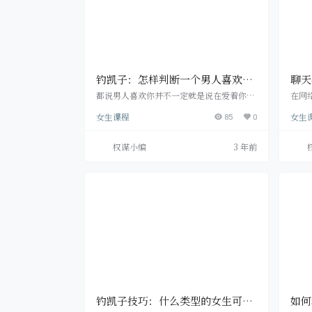
钓凯子：怎样判断一个男人喜欢你
聊天
还是爱你
喜欢
都说男人喜欢你并不一定就是说在爱着你，
在网
我觉得喜欢与爱的区别是挺大的。喜欢将会
分享
女生课程
女生
仅仅对你挑选了短择，可是爱将会就是说愿
85
0
欢在
意与你渡过一生。 那么如何去分辨男人是真
现在
心爱你呢? 女性的内心应对爱情都一直会
不会
权谋小编
3 年前
问： 如何判断男人是不是善待自己? 如何判
方来
断1个男人爱一个女孩的主要表现全是些哪
人在
些? 男人爱一个女孩都是干什么事儿? 在感
他肯
情中女性一直看起来比男生更比较敏感也更
对待
敏感，女性也更缺乏归属感，从感情明确关
晚按
联的那一刻…
定十
钓凯子技巧：什么类型的女生可以
如何