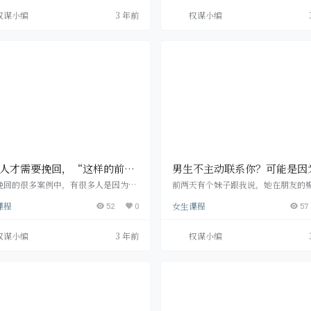
 现在断联第八天，我自己意识到自己的
么一到关键时候，他就开始躲避，找
权谋小编
3 年前
权谋小编
，没有去和她沟通，去理解她的心情。
然后各种恐惧，害怕，不想推进你们
补救的机会吗? 导师分析 当然是有希望
系? 甚至有时候你会觉得看不透他，
你这才刚刚分手断联一周的时间，这算
道原因到底出在哪里了? “不想谈恋
什么? 我们只需要根据分手的类型和原
心态出现，可能有很多原因。 也许他
行判断，找到对方可能和你分手的点来
你，可是以前有些不好的回忆或受过伤;
挽回，…
许他…
人才需要挽回，“这样的前
男生不主动联系你？可能是因
需要的是彻底戒断！
个原因！
挽回的很多案例中，有很多人是因为种
前两天有个妹子跟我说，她在朋友的
会而遗憾分手的，但也不乏有一些是真
新认识了一个男生，当时跟他聊得特
课程
女生课程
有必要去挽回的，但是大多数的挽回都
52
0
机，可是事后回家了，男生却再也没
57
有必要的，真正的女人是不会为了一个
主动联系过。 为什么会这样呢?其实
、屌丝去做挽回的，因为根本不值得。
糙糙的汉子们，心里也有自己的小九九
权谋小编
3 年前
权谋小编
些女生的阐述中，我发现有些男生是真
竟是什么原因，导致男生明明表现的
，根本不值得女生苦苦挽回，有些是两
有好感，却又不主动联系你呢?很可能
不合适，没有必要挽回。 就像我的一个
为男生的这些心理原因在作祟： 01、
，她和她男友在一起纠葛了8年。 本来
“男人不坏，女人不爱”心理 很多男
在一起的第四年，男生是打算和女生结
动联系你，是因为害怕在你面前表现
，可是却因…
主动积极，会被…