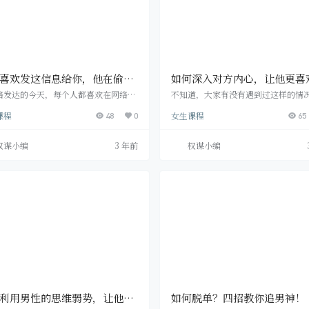
喜欢发这信息给你，他在偷偷
如何深入对方内心，让他更喜
你
你？
络发达的今天，每个人都喜欢在网络上
不知道，大家有没有遇到过这样的情
一些自己的动态，而且朋友之间也是喜
喜欢上了一个人，对方也对你有所好
课程
女生课程
没事干的时候通过手机来聊聊天。对于
48
0
且你们两个也已经相处了一段时间。 
65
的年轻人来说，喜欢上一个人，很多人
你们两个人的关系发展，却停滞在了
选择直接去告白，而是会通过手机跟对
段。你无法跟他进入更深层的阶段，
权谋小编
3 年前
权谋小编
拉近关系或者是暗示对方，要是一个男
你的关系就此止步不前，就好像你跟
聊天的时候喜欢发这样的信息给你，那
隔了一堵墙，因为这堵墙，对方无法
定是在偷偷的喜欢着你。 1、晚安 男人
投入更多的感情。 这个时候，我们究
感情其实都是比较粗心的，但是那些每
么做，才能深入对方内心，让他更喜
时在微信上跟你说晚安的男人，心里肯
让你们的关系更进一步呢? 一个人最
分的重视你。…
你有兴趣，有好…
利用男性的思维弱势，让他控
如何脱单？四招教你追男神！