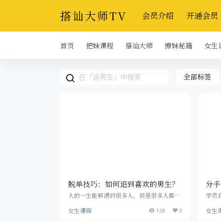
搭讪大师TV
会员介绍
开通会员
首页
把妹课程
搭讪大师
撩妹秘籍
女生
全部标签
脱单技巧：如何追到喜欢的男生？
分手
爱的
人的一生能够遇到很多人，但是很多人都成
学员
了陌路，所以遇到喜欢的男生，一定要把握
觉到
女生课程
女生
好机会，说不定他就是你的真命天子。 女生
128
0
她断
追男生的方法很多，这里给你介绍几个有效
回来