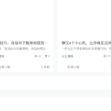
人气死人，旱的旱死涝旳涝死啊! 那么
法。男孩子是很理性的小动物，或许
提升自己的异性缘，让它“高质高量”
面抵御不上引诱，但内心还会估量得
今天我就们…
男孩子能够 与讨…
技巧：自信对于脱单到底有多
撩汉4个小心机，让你桃花运
？
飙升
说“自信的女性最漂亮，自信的男生最
一些女生不用非常的彩妆穿着打扮，
采”，而欠缺自信的人经常会让自身的
说有一种令人想情不自禁贴近她的个
课程
女生课程
受到非常大影响，因而错过本应归属于
69
0
征，怎么会有那样的个性特征呢?你必
39
的缘份。 在猫宁诸多的求助者之中，有
会很好奇心吧?下边就看来下那样的人
即便本身标准非常好且相貌也非常好，
着着哪些的个性特征吧。 女生们身旁
权谋小编
3 年前
权谋小编
于不自信在人前一直主要表现得心里不
的这种人吗，她们好像也并不是很美
，这类缺乏自信的气质也会感柒到他
诸多异性朋友，通过观察我觉得她们
无形之中让某些高品质男感觉这一女性
这好多个密秘!坚信人们破译完以后你
不大，几回触碰后也不想要和她再次相
做，也会让自身越来越不同寻常。 撩
。 缺乏自信的人到脱单道上一直遭受众
1：单独而且不寄希望于别人衣食住行
挠，而自信的人…
每天惦记着要男孩…