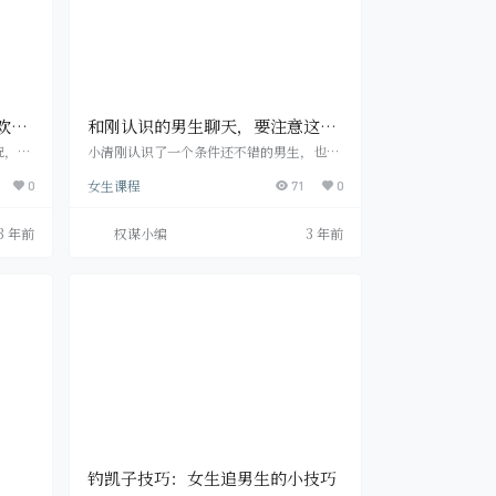
欢
和刚认识的男生聊天，要注意这三
点
况，你
小清刚认识了一个条件还不错的男生，也想
感，并
撩他一下，可她每次和这个男生聊天，都感
女生课程
可是，
0
觉很冰冷。 她说早安，男生也说一个早。她
71
0
一个阶
说晚安，男生回一句：你也是。 她觉得自己
对方跟
和男生的陌生感太强了。 你有过这样的尬聊
3 年前
权谋小编
3 年前
他之间
吗? 其实，在社交中有一个理论是：你默认
再对你
对方和你关系是什么样的，那就能引导他也
竟该怎
默认这样的关系。 在和男生聊天的时候，如
欢你，
果你在刚开始就给他发了一句：你好。那你
开始对
们的关系就很容易被你定义成陌生人了。 可
是，要怎…
钓凯子技巧：女生追男生的小技巧