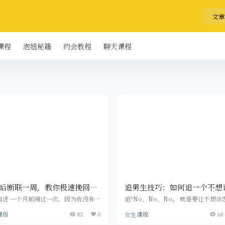
文章
课程
泡妞秘籍
约会教程
聊天课程
后断联一周，教你极速挽回心
追男生技巧：如何追一个不想
她
爱的男生？
自述 一个月前闹过一次，因为我没有察
追?No，No，No。 就是要让不想谈
她的想法和需求，导致上个月底犯错，
男生爱上你。 你有没有遇到过这样的
课程
女生课程
了我们所有的联系出去玩，然后四天后
82
0
每当试探他的感情，他就开始回避;明
68
，我去她家找她，她没给我开门，无
得你们有戏了，他明明还是有回应的