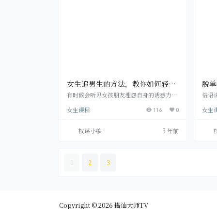
追求男人，你就必须摆正好心态，抛开世俗
人比
的意见。你可以每天对自己进行暗示：你这
如何
样做是为了自己的…
呢?
女生追男生的方法，教你如何轻松
脱单
追求男神！
重要
有时候会听见女孩朋友埋怨自身的诱惑力好
俗语
像不太够，一样表面类似的女孩却反而许多
有风
女生课程
女生
异性朋友，自身却乏人问津。那么没什么诱
116
0
风采
惑力的你怎样去倒追自身的高冷男神呢? 感
她们
情这类幸福高尚的感情造成的是激动、愉
的人
权谋小编
3 年前
快、眷念、钦慕、兴奋、痴狂之情，因此感
但由
情是感情感受和理性了解的一致。那么接下
舒服
去还要言归正传，女孩怎样去倒追自身心仪
人，
的高冷男神呢? 维持害羞的美少女品牌形象
布局
1
2
3
男孩子最爱的是女孩羞涩的模样，假如给你
处了
白里透红的脸蛋儿…
多阻
Copyright © 2026
搭讪大师TV