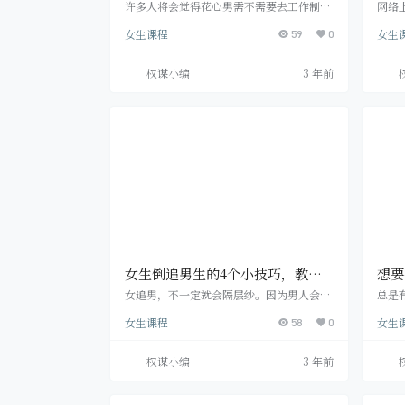
拿下花心男
制不
许多人将会觉得花心男需不需要去工作制服
网络
他?但当你碰到的感情，另一方恰好是1个有
之以
女生课程
女生
滥情史的男生，你也是挑选舍弃還是再次
59
0
样是
呢?我觉得在感情中，女孩全是盲目跟风
的，
的，非常是热恋，女孩非常容易被爱冲昏，
类似
权谋小编
3 年前
但应对自身爱着的他，你最终还会忘不掉，
一种
尝试去更改他吧。 花心男都是能够被工作制
吗”
服的!总有某些女孩能够将他治得必定的，此
是天
后一改平常花花公子的做派。这就是说常说
成社
的“一物降一物”吧。哪些的女孩能够拿到
的更
花心男吗?下边就我…
的”
女生倒追男生的4个小技巧，教你
想要
轻松追到男神！
娘，
女追男，不一定就会隔层纱。因为男人会评
总是
价女人需要结合多方因素来选择。所以女追
久，
女生课程
女生
男不如你所想的那么简单。要想成功实现
58
0
要么
“女追男，隔层纱”，你需要学习一些脱单
个适
技巧。 一、调整好心态，不必在意世俗的言
却知
权谋小编
3 年前
论 虽然长辈们教导女人要矜持、内敛，但这
当，
并不代表女人就不能主动追求，因为每个人
无数
都有勇敢追求幸福的权利。 如果你真的想要
至都