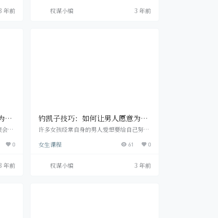
借口，
向女生表白无非就是摆蜡烛送玫瑰花送气
3 年前
权谋小编
3 年前
的关
球，下跪说些含情脉脉的话这些用到烂的表
又不知
白方式，还是不要再用在喜欢的女生面前
爱”的
了，想要表白成功，主要是要让女生觉得感
喜欢
动，让女生留下深刻的印象。 两个人想要在
 也
一起，无论多么相爱都不要在对方面前过早
地暴露自己的需求感，…
为这
钓凯子技巧：如何让男人愿意为你
付出
聚会上
许多女孩经常自身的男人爱想要给自己努
别投
力，他会做些小事儿都不肯，这咋办呢?我
女生课程
有跟她
0
觉得在恋情关联中想让自身过的幸福快乐，
61
0
看起来
几乎也不彻底在于对方，大量的就是你对对
。 究
方的正确引导。想让男生心甘情愿努力，比
3 年前
权谋小编
3 年前
对你很
不上试一下这好多个方式 ： 一、给家务活
是因
引入积极主动的动能 “煸炒是感情的提温，
存有
糖酷是感情中的蜜意，做一杯鲜面条纵然并
生不主
不是柔情似水，家厨里边的觉得，是爱。”
的太过
它是汪涵在某综艺节目上说过的一段话。你
看看，在餐厅厨房里…