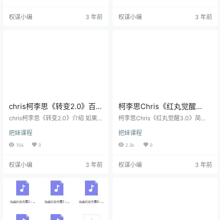
才拥有的世界，而高阶聊天就是让
的培训课程。 为全球各地支持我们
你通过具体的实操，一言一行上都
的兄弟提供陌生社交、女性交流、
权谋小编
3 年前
权谋小编
3 年前
像一个拥有选择的Alpha男!并且实现
约会等等的具体建议。 在这些年的
女人倒追你! 《實戰版高階聊天2.
时间里，我收到最常见的问题就
0》教学也分三等，最低的是只教现
是：“我不知道如何后续；如何在线
象和话术，最高级的是教你本质，
上和她聊天，让她通过聊天就喜欢
并让你掌握底层逻辑!高阶聊天就是
我。” 市面上有许多教人聊天的课
让你复制一个Alpha聊天思维的底层
程，但是他们总是表现的不尽人
逻…
意，在你学习后你依然无…
chris柯李思《转变2.0》百
柯李思Chris《红丸觉醒
度网盘下载
3.0》PDF电子书无水印
chris柯李思《转变2.0》介绍 如果
柯李思Chris《红丸觉醒3.0》简
你是以下人群，或者有类似经历，
介： 蓝色药丸病毒 蓝色药丸使人变
把妹课程
把妹课程
那么你非常适合学习我们课程： 1、
成BETA男： 为了满足她的需求，你
性格内向、不善言谈、甚至有社交
把最好的一切都给她 为了满足她的
104
0
2.2k
0
恐惧症、不会跟女生说话聊天。 2、
安全感，不惜牺牲自己的事业 没有
其貌不扬、或者有先缺陷，自卑，
办法发现对方已经不爱自己了 在女
权谋小编
3 年前
权谋小编
3 年前
觉得自己没有任何吸引女人的地
人面前自我矮化，抬高女人成为龟
方。 3、学习搭讪，社交，把妹两年
男 除了给对方金钱物质没有更好择
三年，依然没有太大进步和变化，
偶策略 没有更多的选择，始终向女
始终止步不前 4、学习过各种各样的
人妥协 不管自己对她多好，都会被
把妹教学依然没有太大的效果，吸
抱怨 人生迷茫，情场失意事业停滞
引不到女人。 5、觉得自己身高年
相信蓝色药丸的告诉你的一切…… 我
龄、外貌、各方…
花了…