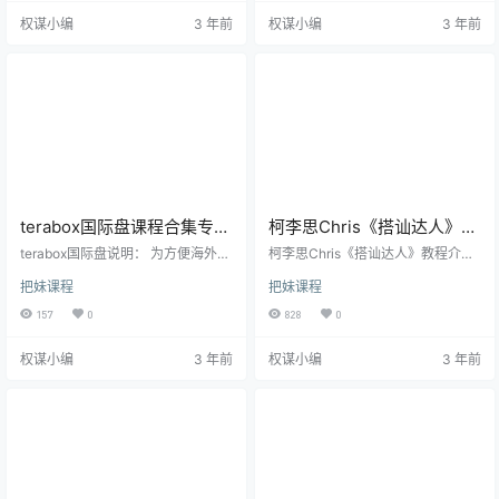
课？因为理论经过了三年柯老师的
们好好学习! 曾经的我和你一样，相
权谋小编
3 年前
权谋小编
3 年前
大量实战和1.0学员学习后极好的反
信蓝色药丸所告诉我的一切。我抱
馈，实战+教学经验的积累，经过岁
着美好的幻想，我认为只要全心全
月的打磨才逐渐完整成型的一套ga
意的对她好，我认为只要不断的付
me体系。 2022年柯李思chris曼森
出，我认为只要努力赚钱和工作，
方法2.0来了，你要掌握以下几点：
就可以拥有一切，拥有理想生活，
1、你不必过太看重他人的…
和美丽的妻子。 但是我发现我错
了，我被笼罩在了一个巨…
terabox国际盘课程合集专区
柯李思Chris《搭讪达人》完
年费以上VIP专享！
整版
terabox国际盘说明： 为方便海外用
柯李思Chris《搭讪达人》教程介
户下载，特提供terabox国际盘的下
绍： 本期课程是柯李思的搭讪达人
把妹课程
把妹课程
载地址，可使用谷歌账号、脸书账
视频课程。 从新手到达人，掌握陌
号和苹果ID登录下载。 此下载地址
生社交，99%的男人没有勇气搭
157
0
828
0
仅供海外用户下载，国内用户无法
讪，更不会正确搭讪，90%的女人
访问，请国内用户使用百度网盘下
都在幻想王子的突然降临。 搭讪，
权谋小编
3 年前
权谋小编
3 年前
载地址下载。 terabox国际盘仅提供
男人中的试金石： 你人生中是否出
部分热门课程下载地址，大多数课
现过类似的情景? 在商场中，聚会
程依旧需要通过百度网盘下载，以
上，或者地铁里看到一个心仪的女
下是有terabox国际盘下载地址的课
生，她气质出众、美丽动人、仿佛
程，下载链接在下方。 terabox国际
有一股魔力，让你的目光始终无法
盘课程目录： 柯李思…
离开她。 你浮想翩翩，外表镇定，
但心中早已波澜壮阔，但…