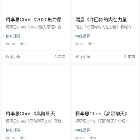
柯李思Chris《2020魅力原
瑞恩《夺回你的内在力量》
理》视频教程
钻石版教程完整版
柯李思Chris《2020魅力原理》视频
瑞恩《夺回你的内在力量》教程介
教程介绍： 本期课程课程是柯李思
绍： 本期课程是瑞恩团队的《夺回
把妹课程
把妹课程
团队魅力系统系列中的魅力原理课
你的内在力量》，本课程是由柯李
程，本课程一共14节，已经更新完
思Chris和瑞恩导师合力推出! 本次是
120
0
49
0
毕，本次课程全程由柯李思团队的
两位导师首次合作，他们将冒出怎
良叔讲解。 通过本期的课程，你将
样的火花呢？Chris是国内外知名实
权谋小编
3 年前
权谋小编
3 年前
掌握提升男性核心魅力，成为女人
战搭讪把妹高手，而瑞恩也是一位
眼中行走的荷尔蒙的方法。 内容包
非常出色的实战导师，在国外拥有
含： 体现阿尔法魅力的七种能力 如
各种出色的实战案例。 这次他从美
何产生核心吸引 培养持续吸引力 阿
国留学回来，带着多年的实战经
尔法价值感提升算法 提升男性魅力
验，在国内开了一家情感公司，出
的两个方向 社交影响力 具体内容见
过诸多实战课程，他有着流利的英
课程文件…
语功底，泡洋妞很得心应…
柯李思Chris《高阶聊天
柯李思Chris《高阶聊天》
2.0》视频完整版
完整版百度网盘
柯李思Chris《高阶聊天2.0》教程介
柯李思Chris《高阶聊天》介绍： 本
绍： 聊天分三等，最低是跪舔女
套高阶聊天课程，耗时9年打造。 课
把妹课程
把妹课程
人，比女人低位，而最高就是让女
程介绍： 多年来，我们一直采用前
人倒追，这是拥有选择权Alpha男性
沿的见解和高端的技术，开展实战
158
0
217
0