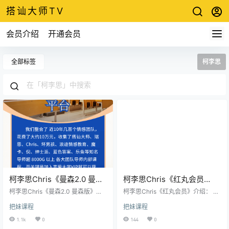
搭讪大师TV
会员介绍
开通会员
全部标签
柯李思
柯李思Chris《曼森2.0 曼森
柯李思Chris《红丸会员
版》曼森方法2.0全系統線上
1.0~3.0》百度网盘下载
柯李思Chris《曼森2.0 曼森版》曼
柯李思Chris《红丸会员》介绍： 柯
實戰課视频教程
森方法2.0全系統線上實戰課教程介
李思Chris相信兄弟们都知道，比起
把妹课程
把妹课程
绍： 震撼发布！ 曼森方法2.0是搭
迷男方法，自己有着独到的研究和
讪大师时隔近三年的全新迭代的系
见解，并混迹于恋爱圈多年，所以
1.1k
0
144
0
统私教课程，为什么它是一款私教
他的课程是非常干货的，推荐兄弟