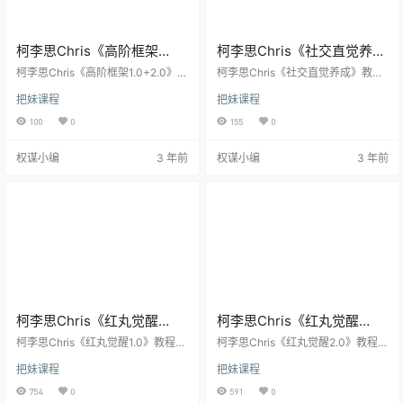
柯李思Chris《高阶框架
柯李思Chris《社交直觉养
1.0+2.0》视频课程
成》视频课程
柯李思Chris《高阶框架1.0+2.0》教
柯李思Chris《社交直觉养成》教程
程介绍： 本套课程将会让你深层次
介绍： 真正打开你第三只眼,才能清
把妹课程
把妹课程
地吃透别人的心理和认识自己，你
晰地了解女人真实的潜台词和目的,
将会看透两性框架的本质，玩转框
她的每一个肢体语言、每一句话,每
100
0
155
0
架推拉，让女人对 你又爱又恨，真
一个表情,只有你识别到了才能真正
正获得感情上的提升。 你是否看到
得到本该属于你的女生。 社交直觉
权谋小编
3 年前
权谋小编
3 年前
过一个出身卑微的属丝却让名媛贵
养成学习后,你能拥有两种能力： 第
妇深深爱慕,欲罢不能 你是否曾经为
一种是识别女人的真正潜台词的能
了追求心爱的她,殷勤有加甚至放下
力； 第二种是修复自己情商直觉短
自尊,可最后她还是选择了那个对她
板的能力。 社交直觉养成其实是两
并不怎么好的男人 你是否只会傻傻
个功课：认识自己和认识女人。 教
的对女人好,却因为不懂浪漫,不会调
程图片： 课程目录： 第01课：“社
情而收…
交恋爱…
柯李思Chris《红丸觉醒
柯李思Chris《红丸觉醒
1.0》PDF电子书网盘下载
2.0》PDF电子书网盘下载
柯李思Chris《红丸觉醒1.0》教程介
柯李思Chris《红丸觉醒2.0》教程介
绍： 曾经的我和你一样，相信蓝色
绍： 蓝色药丸病毒 蓝色药丸使人变
把妹课程
把妹课程
药丸所告诉我的一切，我抱着美好
成BETA男： 为了满足她的需求，你
的幻想，我认为只要全心全意的对
把最好的一切都给她 为了满足她的
754
0
591
0
她好，我认为只要不断的付出，我
安全感，不惜牺牲自己的事业 没有