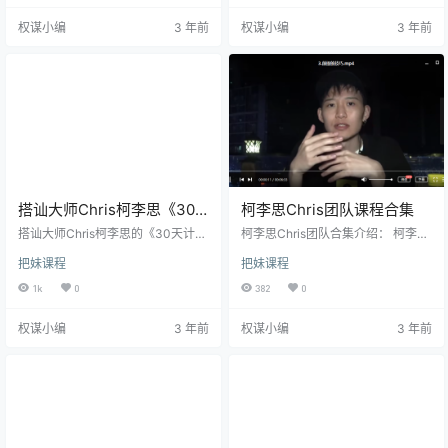
认为只要努力赚钱和工作，就可以
办法发现对方已经不爱自己了 在女
权谋小编
3 年前
权谋小编
3 年前
拥有一切，拥有理想生活，和美丽
人面前自我矮化，抬高女人成为龟
的妻子。 但是我发现我错了，我被
男 除了给对方金钱物质没有更好择
笼罩在了一个巨大的谎言里，履行
偶策略 没有更多的选择，始终向女
社会长辈告诉我的教条，我成为了
人妥协 不管自己对她多好，都会被
女人口中的那个“好男人”在我20岁
抱怨 人生迷茫，情场失意事业停滞
之前。 我认为将心比心，用真心可
相信蓝色药丸的告诉你的一切……
以换到真心，我认为只…
我…
搭讪大师Chris柯李思《30
柯李思Chris团队课程合集
天计划》完整版
搭讪大师Chris柯李思的《30天计
柯李思Chris团队合集介绍： 柯李思
划》介绍 这是一套全面讲解搭讪技
合集包含以下15套课程： 01、柯李
把妹课程
把妹课程
巧，以及搭讪心态的课程，课程中
思Chris《转变2.0》 02、Chris柯李
包含多种搭讪场所，会教你面对各
思《高阶技术》 03、Chris柯李思
1k
0
382
0
种搭讪场所高如何操作。分为初级
《高阶聊天》 04、陈大力《现场游
篇、中级篇和高级篇！ 课程目录：
戏大师1.0》 05、陈大力《现场游戏
权谋小编
3 年前
权谋小编
3 年前
30天计划课程介绍 30天计划实战精
大师2.0》 06、柯李思Chris《30天
选 初级篇01-如何搭讪多人组合 初
计划》 07、chris《现场转变》（仅
级篇02-丑女会不会比高分更好搭？
购买本合集可获得） 08、柯李思Ch
初级篇03-刚被搭讪过的女生好搭讪
ris《红丸会员》（仅购买本合集可
吗？ 初级篇04-女生在拍照时如何
获得） 09、…
上前搭讪 初级篇05-如何应对搭…