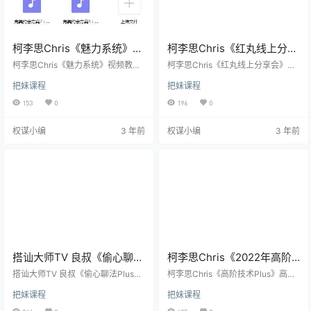
柯李思Chris《魅力系统》
柯李思Chris《红丸线上分享
视频教程百度网盘下载
会》视频教程
柯李思Chris《魅力系统》视频教程
柯李思Chris《红丸线上分享会》教
介绍： 本期课程是柯李思团队魅力
程介绍： 本期课程是柯老师2021年
把妹课程
把妹课程
系统视频课程，课程包含：魅力原
10月18日的线上分享会，单人售价1
理系列课14节、长期关系8节和约会
50元，一共90分钟。 由于录制原
153
0
196
0
高手6节。 通过本期的课程，你将掌
因，缺少前面20分钟的价值语境内
握提升男性核心魅力，成为女人眼
容，这部分柯老师通过公开课讲
权谋小编
3 年前
权谋小编
3 年前
中行走的荷尔蒙的方法。 内容包
过，可直接去看公开课进行补充。
含： 体现阿尔法魅力的七种能力 如
教程图片： 教程目录： 价值语境.txt
何产生核心吸引 培养持续吸引力 阿
首次（线上分享会）10.18-前面没赶
尔法价值感提升算法 提升男性魅力
上.mp4 網聊教學：如何挽回把你刪
的两个方向 社交影响力 具体内容见
除的女人？【搭訕大師】.mkv 教程
课程文件。 教程图片： 教程目录：
地址： 由于本…
（本课…
搭讪大师TV 良叔《偷心聊法
柯李思Chris《2022年高阶
Plus》1.0+2.0完整版教程
技术Plus》高阶者路线视频
搭讪大师TV 良叔《偷心聊法Plus》
柯李思Chris《高阶技术Plus》高阶
教程介绍： 在我多年的职业中，我
教程
者路线教程介绍： 本期课程是柯李
把妹课程
把妹课程
接触过很多顶尖自然流.技术流男人
思的高阶技术plus版本课程，官方2
他们的能吸引高质量女人都有一个
W多一年，本次课程一共7节视频课