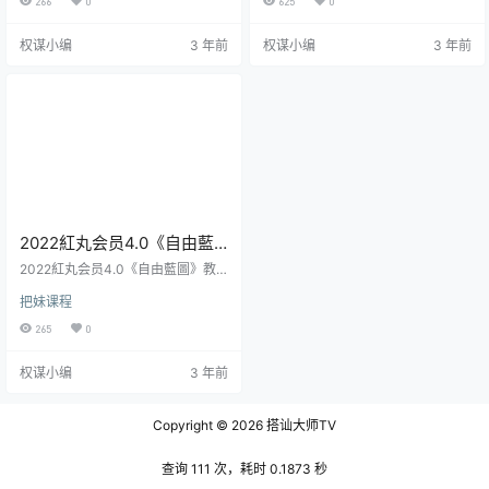
266
0
625
0
共同的特质，就是拥有深度吸引和
程，配套音频版内容，方便直接听
思维方式 同样面对女人的废物测
课，不需要看视频，关注高阶技术P
权谋小编
3 年前
权谋小编
3 年前
试，自然流一句话说到核心进而建
LUS的朋友不容错过。 2021高阶技
立深度吸引，而有人可能说半天也
术plus第01节直播课.mp4
说不到核心。 看的越多就越明白，
不存在没有话题聊的时候，一切的
话题都是可以的，只是有些话题更
难，要求导师的生活实战经验，或
者更高超的技巧。 女人在…
2022紅丸会员4.0《自由藍
圖》视频教程
2022紅丸会员4.0《自由藍圖》教
程介绍： 本期课程是搭讪大师TV 柯
把妹课程
李思团队的红丸会员4.0自由蓝图视
频教程。 柯李思chris《紅丸会员4.
265
0
0 自由蓝图》 成為精神自由的紅丸
男人，从17年第一个视频到现在，
权谋小编
3 年前
一路走来不容易。 7.長期關係的三
種模式(上).mp4
Copyright © 2026
搭讪大师TV
查询 111 次，耗时 0.1873 秒