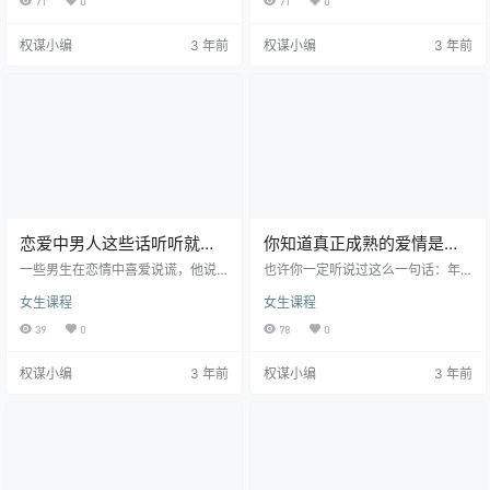
71
0
71
0
样一来，选择的主动权就握在了你
安，男生回一句：你也是。 她觉得
的手上，你只需要从这些人中挑选
自己和男生的陌生感太强了。 你有
权谋小编
3 年前
权谋小编
3 年前
你所喜欢的就好，而不用在面对喜
过这样的尬聊吗? 其实，在社交中有
欢的人时，去等到他的yes or no。
一个理论是：你默认对方和你关系
那么如何达成这种局面呢?很多女生
是什么样的，那就能引导他也默认
都觉得那肯定是长相好，条件好
这样的关系。 在和男生聊天的时
的，大众普遍意义上的美女才能做
候，如果你在刚开始就给他发了一
到的啊。其实普通女生也能够这
句：你好。那你们的关系就很容易
样，关键是看你会不会做。 0…
被你定义成陌生人了。 可是，要
怎…
恋爱中男人这些话听听就
你知道真正成熟的爱情是什
好，女人千万不要当真!
么样的吗？
一些男生在恋情中喜爱说谎，他说
也许你一定听说过这么一句话：年
谎或许是沒有故意的。可是终究是
轻时，谁没爱过几个渣男。这也应
女生课程
女生课程
欺骗感情得话，因此女性千万别立
该是对自己年少无知时犯错的一句
即，女性用心听就好啦。 一、你是
总结， 可现在的你真的就知道成熟
39
0
78
0
我心中一辈子最爱的人。 当男生对
的爱情是什么样了吗? 01、爱情是共
女说，親愛的的，你是我心中一辈
同成长 有人说，爱情是看到对方时
权谋小编
3 年前
权谋小编
3 年前
子最爱的人，女性千万别立即。男
的怦然心动，有人说，爱情是互相
生终究都喜爱十八九岁的清纯少
的牵挂和念想，可我觉得，爱情最
女。如果你两鬓斑白的那时候，他
终的本质是让两个人共同成长。 谁
将会会移情别恋。乃至还无需等你
都知道，在恋爱刚开始的时候，我
你两鬓斑白，只必须交往过段时
们看到的是对方身上满满的闪光
间，他常有将会喜新厌旧，将你抛
点。 即便是缺陷，可能在你眼中也
下。 不否定，在他时下讲出这话的
会被完全忽略，觉得对方就是你…