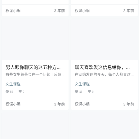
如哪些哦啊嗯这类的，即便并不是
身男生，加了很多微信，跟他们有
和这一男生谈恋爱你也应当会很抵
了初步的接触，那怎么样才能让男
权谋小编
3 年前
权谋小编
3 年前
触吧!下列这种聊天回应你中了几个?
生对你一直保持着热情，主动找你
男生微信聊天敷衍你的话第一句：
聊天呢? 第一，前期聊天，甚至是第
哦 有时你一直在微信里边对你爱的
一次聊天的时候，都要将对方，将
人讲过一堆有兴趣爱好的话题讨论
你们两人的状态，当成是相识很久
结果另一方只回应了1个“哦”字，就
了的朋友，不要用你们是陌生人的
好像教师批阅完工作 后在结尾写上
这个感觉状态去开启聊天，去查户
的“已阅”相同确实很令人发…
口。 你跟朋友聊天会经常问候说“…
男人跟你聊天的这五种方
聊天喜欢发这信息给你，他
式，说明了他“根本”不爱
在偷偷喜欢你
有些女生总是会在一个问题上反复
在网络发达的今天，每个人都喜欢
你！
纠结，辗转难眠，那就是——“男生
在网络上分享一些自己的动态，而
女生课程
女生课程
究竟喜不喜欢自己”。 这个问题的答
且朋友之间也是喜欢在没事干的时
案真的有那么难解吗?其实未必，有
候通过手机来聊聊天。对于现在的
52
0
48
0
时候，只不过是因为我们置身其
年轻人来说，喜欢上一个人，很多
中，所以才会当局者迷。 试着跳脱
人不会选择直接去告白，而是会通
权谋小编
3 年前
权谋小编
3 年前
出来，用冷静的心态去旁观分析，
过手机跟对方来拉近关系或者是暗
答案就能显而易见。 今天我就教大
示对方，要是一个男人在聊天的时
家一招特别好用的微信自查术，来
候喜欢发这样的信息给你，那他肯
检验男人爱你的程度。 只要通过对
定是在偷偷的喜欢着你。 1、晚安
你们微信聊天记录的分析，就能很
男人对待感情其实都是比较粗心
明确的知道，他究竟爱不爱你? 01、
的，但是那些每晚按时在微信上跟
轮回式聊天 如果你跟男…
你说晚安的男人，心里肯定十分的