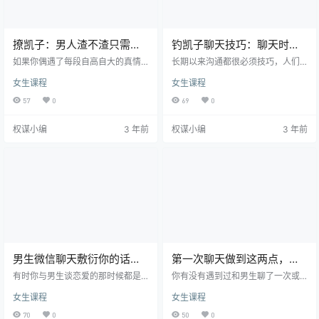
撩凯子：男人渣不渣只需要
钓凯子聊天技巧：聊天时这
看三点
些细节会很加分
如果你偶遇了每段自高自大的真情
长期以来沟通都很必须技巧，人们
以后，突然一回不经意机遇发觉他
能根据和另一方闲聊就能看得出他
女生课程
女生课程
竟然是个渣男，这一那时候你的心
是1个如何的人，包含在恋爱的那时
里是会想再给他们机会還是坚决的
候都是这般。假如在恋爱的那时候
57
0
69
0
提出分手或是互相持续的耗费另一
存有沟通的难题，一下子就是说造
方吗? *我觉得你自身 就应当发觉他
成你提出分手的简接过敏源。那么
权谋小编
3 年前
权谋小编
3 年前
不爱着你，只不过是你一直都在麻
我也应当更为去在乎这种使你大大
木自身。 他不爱着你的那时候，你
加分的闲聊关键点。 不必自私自利
每天发了几十条信息给他们，他都
这都是别名的太自私自利狂妄自大
总是答复“嗯，哦，好。”由于他本质
的主要表现，假如你与1个人到闲
就沒有将你放在心里，宁可给他人
聊，他就顾着始终聊自身很感兴趣
的朋友圈点赞都不想要回你的信
的，你能愿意调头离开吗?处对象都
息。他仅仅在运用你的情感，你却…
是那样的，应当去聆听另一方的事
儿…
男生微信聊天敷衍你的话，
第一次聊天做到这两点，保
你知道几句？
证男生迫不及待开启第二次
有时你与男生谈恋爱的那时候都是
你有没有遇到过和男生聊了一次或
应用到微信，可是有时不清楚作为
聊天
两三次之后，对方就不再找你聊天
女生课程
女生课程
女性的你清晰不清晰男生的某些微
了的状况呢? 你通过我之前讲的拓展
信回应确实令人很一肚子气啊，例
异性资源的方式，是认识了很多单
70
0
50
0