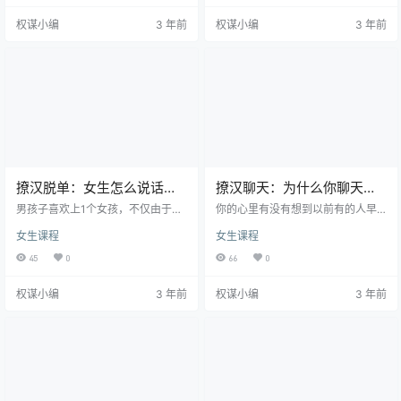
上，他是我朋友的同事，可能也是
能够让喜爱的男孩子迷上和自身闲
权谋小编
3 年前
权谋小编
3 年前
大家为了撮合我们两个单身狗，就
聊这件事情呢? 也许人们能够那么
让他加了我的微信。 不过，他确实
做： 1、寻找2个中间的共通点 针对
是我喜欢的类型，很阳光又特别努
不久了解没多久的两人而言，闲聊
力上进，但是我不知道他喜不喜欢
将会是惟一推动相互情感的方法，
我，所以我也在慢慢的试探。 他会
可是因为相互不了解，因此刚开始
在平时问我要不要一起去看展览，
闲聊毫无疑问是非常腼腆的，乃至
一起去吃新开的饭店，朋友说：
是不清楚该怎幺说话。终究那人是…
“他…
撩汉脱单：女生怎么说话才
撩汉聊天：为什么你聊天总
能让男生喜欢上你?
被对方回复“呵呵”
男孩子喜欢上1个女孩，不仅由于她
你的心里有没有想到以前有的人早
的容貌，更关键的是两个人中间的
已非常少联络了，乃至你常常和另
女生课程
女生课程
气质是不是相仿。懂得说话的女孩
一方聊天或是在挽留他的全过程
可以给另一方这种情投意合的觉
中，激情的会话却被另一方几句“呵
45
0
66
0
得，闲聊多了逐渐就会喜欢上这一
呵呵”给摆脱?为何到最终会去他的聊
女孩。那么，女孩怎么聊天能够让
天变为尬聊? 好闺蜜以前有一个追了
权谋小编
3 年前
权谋小编
3 年前
男孩子喜欢上你嘞? 1、聪慧而不抢
她好长时间的男孩子，归属于每天
话 听男生说，我很喜欢这一女孩的
在手机微信找她的种类，可是好闺
缘故，由于她会笑，她会我也讲得
蜜对他的聊天却终究惜字如金，例
话而笑了。我觉得，这就是说吸引
如会话给出： “在吗?” “嗯” “今天的
住男生最关键的一点儿。即使这一
天气仿佛挺好的 提前准备去干什
段子你早已听过，或是本质听不进
么?” “不干什么” “前几天有一个影片
去也不太好笑，在听后另一方的叙
仿佛还挺漂…
述以…