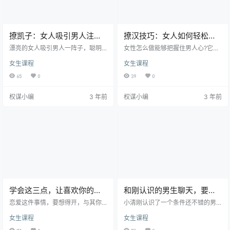
重视你。…
撩凯子：女人吸引男人注意
撩汉技巧：女人如何轻松抓
的小技巧
住男人心
漂亮的女人吸引男人一阵子，聪明
女性怎么做能够把握住男人心?它是
伶俐情商高的女人让男人为其停留
许多女性都是讨论的难题。都说女
女生课程
女生课程
一生，你要做哪种女人，全看你怎
人的心,海底针,我觉得男人心纵然不
样装饰设计自身的人生道路。女人
喜怒无常,女人想要男生越来越爱你,
65
0
39
0
如何才能吸引男人的小窍门有什么?
务必要搞好充裕的课程,能够更有赢
讨论一下这种吸引方法： 一见如故
面。讨论一下女性轻轻松松把握住
权谋小编
3 年前
权谋小编
3 年前
一点儿就通 男人喜爱跟好看非常有
男人心的方式： 1、激发男生的维护
灵气的女人一起，不论是工作中還
冲动 男性小动物有个关联性，那便
是生活起居，假如可以碰到一切能
是下意识喜爱维护弱于自身的雌
够内心互通，心有灵犀到一见如故
虫。做为一个女孩假如每天主要表
的程度的女孩，絕對男人心中中看
现的很强大，時间久了就会把男生
的，那样的女人会让男人觉得很舒
吓退。反过来，假如女性主要表现
适也很温暖，会让男人造成愈来愈
的很软弱很无奈，就会激发…
明显…
学会这三点，让喜欢你的男
和刚认识的男生聊天，要注
人主动追求你！
意这三点
恋爱这件事情，要想得开，与其你
小清刚认识了一个条件还不错的男
苦苦寻觅，去费心心机的找到一个
生，也想撩他一下，可她每次和这
女生课程
女生课程
合适的对象，还不如趁早，让喜欢
个男生聊天，都感觉很冰冷。 她说
你的男人，来主动追求你。 因为这
早安，男生也说一个早。她说晚