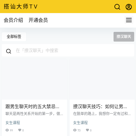
搭讪大师TV
会员介绍
开通会员
全部标签
撩汉聊天
跟男生聊天时的五大禁忌，
撩汉聊天技巧：如何让男人
你犯了几条？
有持续和你聊天的动力？
聊天是两性关系开始的第一步，做
在脱单的路上，我想你一定有过和
好第一步的沟通，才有可能在接下
男生聊着聊着就没了音信，再也不
女生课程
女生课程
来的时间里，有更多的后续发展。
联系的经历吧? 可能你也不知道为什
可是很多时候，我们好不容易遇到
么之前还经常找自己聊天的男生，
99
0
73
0
了自己心仪的男神，还没来得及有
怎么就突然再也不联系了呢。 其实