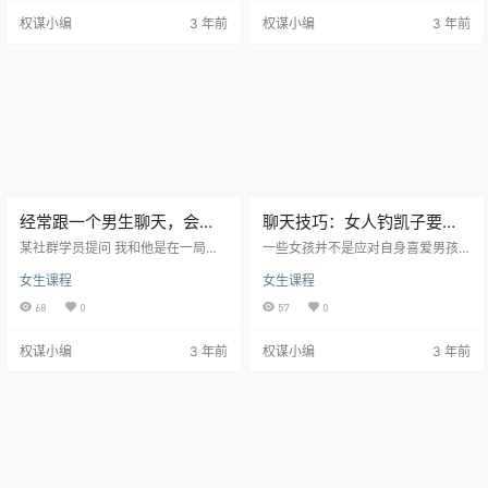
更多发展的可能性，就被判了死
这里，涉及到“可得性”的问题。可得
权谋小编
3 年前
权谋小编
3 年前
刑，把爱情聊“死”了。这是为什么
性是男生觉得能追到你的几率和把
呢? 其实，这很有可能是因为你犯了
握，可得性要控制在一个合适的区
这几个错误： 五大禁忌01 虽然我之
间内，不能太高也不能太低。 除去
前说过，适时的幽默能够起到很好
玩欲擒故纵的老实男生，突然不和
的调节气氛的作用。 可是对于不甚
你聊天了的男生，有可能就是因为
了解，甚至是刚刚认识的男生来
你在和他聊天的时候给的回应不积
说，如果你一上来就表现的过于…
极，让他觉得你好像对他没有太…
经常跟一个男生聊天，会让
聊天技巧：女人钓凯子要怎
他喜欢上你吗？
么跟喜欢的男生聊天？
某社群学员提问 我和他是在一局王
一些女孩并不是应对自身喜爱男孩
者荣耀里认识的。那天的游戏打的
子非常容易焦虑不安，慌乱之中会
女生课程
女生课程
异常顺利，在我的辅助下，他拿到
把天聊死，就是说她先天性情商低
了五杀，没多久我们就推平了对方
不会聊天，由于此，猫宁小编今日
68
0
57
0
的基地。 游戏结束之后，他加了我
就为这种女孩奉上恋爱宝典，教你
的好友，说我玩的不错，要不要一
如何跟自身喜爱的男孩子闲聊。 1、
权谋小编
3 年前
权谋小编
3 年前
起玩，我同意了，之后我们又互相
寻找2个中间的共通点 针对不久了解
加了微信。 从那之后，我们几乎每
没多久的两人而言，闲聊将会是惟
天都会聊天;从每天晚上约游戏聊游
一推动相互情感的方法，可是因为
戏，慢慢的到喜欢听的歌，到喜欢
相互不了解，因此刚开始闲聊毫无
看的书······聊着聊着就持续了四个多
疑问是非常腼腆的，乃至是不清楚
月，他仿佛渗透进了我的生活一
该怎么说话。终究那人是自身爱的
样，我每天都期待着跟他的…
人，谁都不愿说错话。这一那时
候，…