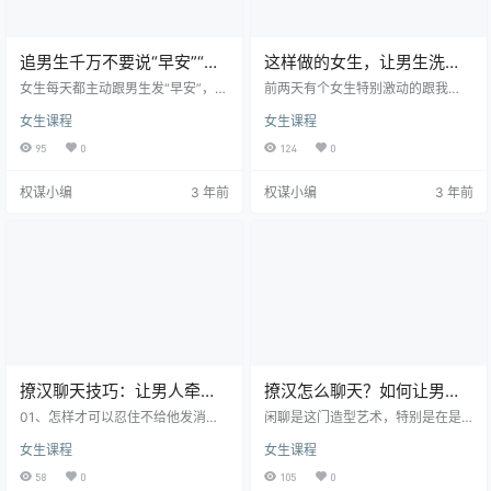
追男生千万不要说“早安”“晚
这样做的女生，让男生洗澡
安”
时都想回复你！
女生每天都主动跟男生发“早安”，这
前两天有个女生特别激动的跟我
个行为真的太舔啦。 你要明白，你
说：她终于有喜欢的男生了，那个
女生课程
女生课程
的早安问候或者晚安问候，并不会
男生完全就是她的理想型。 可是男
让他对你有别样的感觉，而且这些
神对她的态度却始终淡淡的，就连
95
0
124
0
话也并不能帮你打开聊天新话题，
她主动找男生聊天，男生有时候都
他只会回你句“早啊”或者“晚安”，然
是隔了好久才回复。 其实，这种情
权谋小编
3 年前
权谋小编
3 年前
后呢，你要说什么? 问候对方“早安”
况我相信很多女生都遇到过。 好不
“晚安”“忙吗”“下班了吗”等这只会暴
容易喜欢上了一个人，却发现对方
露你的卑微追求心态。 想跟男生一
根本没跟你对上频率，人家压根就
早就开启话题，正确做法不是发早
对你不来电。即使你死乞白赖的主
安，而是拍张你的早餐的照片发给
动去找人家，人家也还是对你不感
他说，早上能吃上一顿美味的早
兴趣。 那么要怎么去化解这种尴尬
餐，简直是有再…
的局面，为自己争取爱情的机会呢?
其…
撩汉聊天技巧：让男人牵肠
撩汉怎么聊天？如何让男生
挂肚的女人，都会这样聊！
喜欢跟你聊天？
01、怎样才可以忍住不给他发消息
闲聊是这门造型艺术，特别是在是
啊? 我是安安，今年28岁，在一家设
和爱的人一块儿闲聊，说多了怕是
女生课程
女生课程
计公司工作，之前有谈过两次恋
打搅，说少了就会是生疏。而每一
爱，但都是草草收场，以失败告
次聊完后的那时候 又会感觉自身哪
58
0
105
0
终。 认识小林先生是在一次聚会
儿说的不足好。那么女孩要如何做