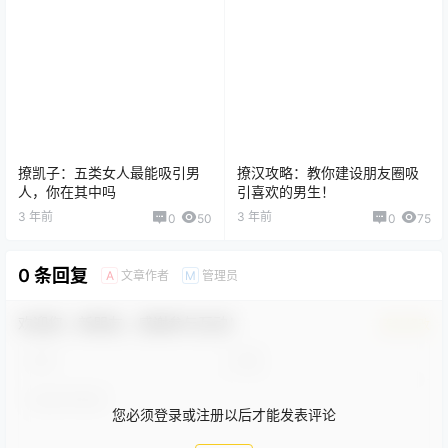
撩凯子：五类女人最能吸引男
撩汉攻略：教你建设朋友圈吸
人，你在其中吗
引喜欢的男生！
3 年前
3 年前
0
50
0
75
0 条回复
文章作者
管理员
A
M
欢迎您，新朋友，感谢参与互动！
确认修改
您必须登录或注册以后才能发表评论