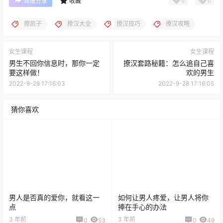
0
0
海报分享
收藏
撩凯子
撩汉大全
撩汉技巧
撩汉攻略
女生课程
女生课程
男生不回你信息时，那你一定
撩汉套路秘籍：怎么追自己喜
要这样做！
欢的男生
2022-9-28 17:16:03
2022-9-28 17:16:05
猜你喜欢
男人是否真的爱你，就看这一
如何让男人疼爱，让男人将你
点
捧在手心的办法
3 年前
3 年前
0
53
0
49