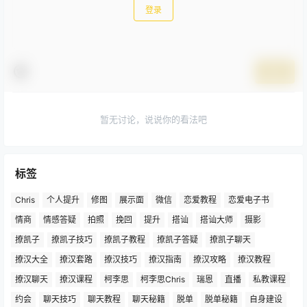
登录
提交
暂无讨论，说说你的看法吧
标签
Chris
个人提升
修图
展示面
微信
恋爱教程
恋爱电子书
情商
情感答疑
拍照
挽回
提升
搭讪
搭讪大师
摄影
撩凯子
撩凯子技巧
撩凯子教程
撩凯子答疑
撩凯子聊天
撩汉大全
撩汉套路
撩汉技巧
撩汉指南
撩汉攻略
撩汉教程
撩汉聊天
撩汉课程
柯李思
柯李思Chris
瑞恩
直播
私教课程
约会
聊天技巧
聊天教程
聊天秘籍
脱单
脱单秘籍
自身建设