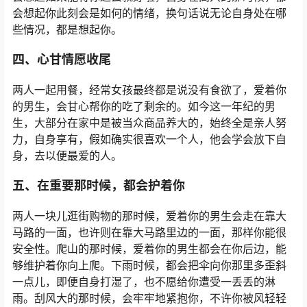
会想起你此刻会是如何的情绪，换句话说无论自身处在哪
些情况，都是想起你。
四、心甘情愿收尾
两人一起用餐，经常女孩最终都是说没有食欲了，爱着你
的男生，会甘心帮你的吃了剩余的。如今这一年纪的男
生，大部分在家中是被当众商品养大的，始终全是亲人努
力，自身享有，假如确实很喜欢一个人，他会学会放下自
身，去以便最爱的人。
五、在重要那时候，都会护着你
两人一块儿逛街购物的那时候，爱着你的男生会走在靠大
马路的一面，也许则在靠大马路里边的一面，那样你能很
安全性。爬山的那时候，爱着你的男生都会在你后边，能
够维护着你向上爬。下雨时候，都会把伞向你那里多歪斜
一点儿，即便自身打湿了，也不愿给你遭受一丢丢的淋
雨。刮风大的那时候，会牢牢地紧抱你，不许你被风轻轻