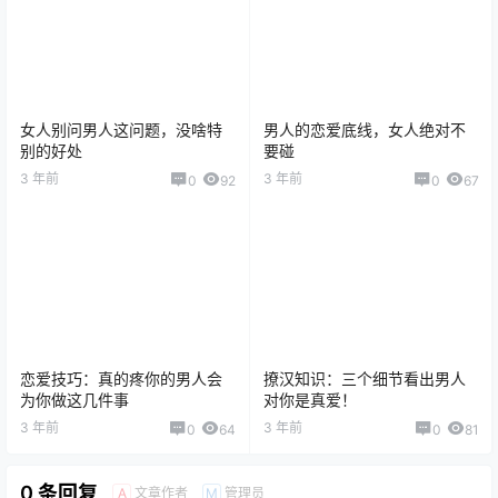
女人别问男人这问题，没啥特
男人的恋爱底线，女人绝对不
别的好处
要碰
3 年前
3 年前
0
92
0
67
恋爱技巧：真的疼你的男人会
撩汉知识：三个细节看出男人
为你做这几件事
对你是真爱！
3 年前
3 年前
0
64
0
81
0 条回复
文章作者
管理员
A
M