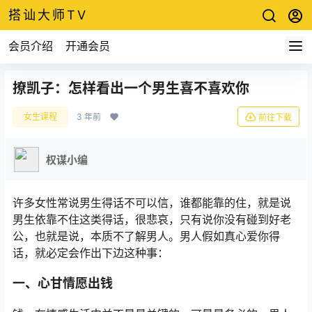
搭讪大师TV
会员介绍
开通会员
撩凯子：怎样看出一个男生喜不喜欢你
女生课程
3 年前
前往下载
权谋小编
许多女性常说男生得话不可以信，谁都能靠的住，就是说
男生依靠不住这类得话，很悲哀，只有说你没有碰到好老
公，也就是说，本质不了解男人。男人假如真心爱你得
话，就必定会作出下边这种事：
一、心甘情愿出钱