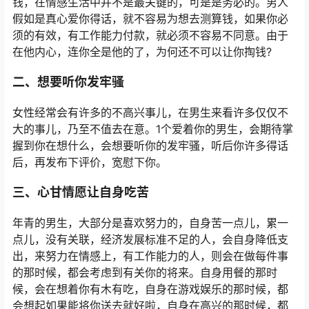
钱，在情感生活中并不是最关键的，可是是务必的。男人
假如是真心爱你得话，就不容易为想去测算钱，如果你必
须的有效，有工作能力付款，就必须不容易不同意。由于
在他内心，连你全是他的了，为何还不可以让你掏钱?
二、想要听你发牢骚
女性经常会有许多的不高兴事儿，在男生来看许多仅仅不
大的事儿，乃至不值去在意。1个爱着你的男生，会期待掌
握到你在想什么，会想要听你的发牢骚，听后你许多得话
后，再发布下评价，宽慰下你。
三、心甘情愿让自身吃苦
年青的男生，大部分是喜欢努力的，自身苦一点儿，累一
点儿，没有关联，经济发展标准不足的人，会自身降低支
出，来努力在情感上，有工作能力的人，则会在做每件事
的那时候，都会考虑到有关你的将来。自身用餐的那时
候，会在想着你有木有吃，自身在游戏娱乐的那时候，都
会想起如果能将你送去就好啦，自身在高兴的那时候，都