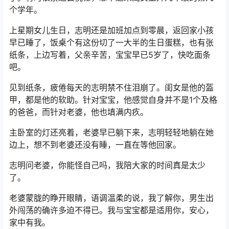
个学年。
上星期女儿生日，志明还是加班加点到零晨，返回家小孩
早已睡了，饭桌个有这份切了一大半的生日蛋糕，也有张
纸条，上边写着，父亲辛苦，宝宝早已5岁了，快吃面条
吧。
见到纸条，疲倦每天的志明禁不住泪崩了。闺女是他的盔
甲，都是他的软助。针对宝宝，他感觉自身并不是1个及格
的爸爸，而针对老婆，他也填满内疚。
主卧室的灯还亮着，老婆早已躺下来，志明轻轻地躺在她
边上，想不到老婆还没有睡，一直在等他回家。
志明问老婆，你能怪自己吗，我陪大家的时间真是太少
了。
老婆蒙胧的睁开眼睛，语调温柔的说，我了解你，男生出
外闯荡的确许多迫不得已。我与宝宝都是适用你，安心，
家中有我。