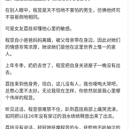
在别人眼中，程昱是天不怕地不害怕的男生，仿佛他终究
不容易倒地相同。
可是女友荔技却懂他心里的敏感。
程昱自小爸爸妈妈离婚，被父母亲带在身边，因此对她们
的情感非常浓厚，她说她们是他在这里世界上惟一的家
人。
上年冬季，奶奶去世了，程昱把自身关进屋子一晚没有出
去。
荔技来到他身旁，坦白，这儿没有人，我也嚎啕大哭吧，
总憋心里不太好。无论我现在怎样，你依然就是我心里哪
个伟岸的程昱。
听见这话，程昱很难禁不住，趴到荔技肩部上痛哭流涕，
如同把以往26年没有穿过的泪水统统释放出来了出去。
荔技没有说话，轻轻地抚摩程昱的头，抚慰他不听抽泣的