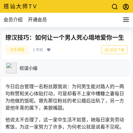
搭讪大师TV
会员介绍
开通会员
撩汉技巧：如何让一个男人死心塌地爱你一生
女生课程
3 年前
前往下载
权谋小编
今日后台管理一名粉丝跟我说：为何男生能对路人的一两
句称赞和关心体贴打动，可是却看不上家中槽糠之妻每日
为他做的饭呢。塬先那位粉丝的老公婚后出轨了，另一方
是他年青的属下，美貌嘴甜。
他说太不合理了，这一家中生活不如意，她每日家务劳动
煮饭，为这一家努力了许多，为何老公就是说看不见呢。