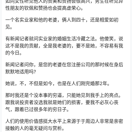
如同女性听见他人的赞美和赞扬会很高兴，男生在听见异
性朋友的钦佩和赞扬也会提高虚荣心。
一个名实业家和他的老婆，俩人到四十，还是相爱如初
见。
有新闻记者就问实业家的婚姻生活冷藏之法。他傻笑，说
这不是我的贡献，全是我老婆的，要不是她，不容易有我
的今日。
新闻记者问你，是您的老婆在您注册公司的那时候在身后
默默地适用吗?
她说，不，不但是如今，也是在人们刚完婚那2年。
那时我还是个没本事的穷逼，只能她见到我手上的亮点。
跟我说投资者没选我就是她们的损害，要我不必灰心丧
气，跟着已过很多年的穷日子。
人们的使用价值感挺大水平上来源于于周边人非常是亲密
接触的人的毫无疑问与赏析。