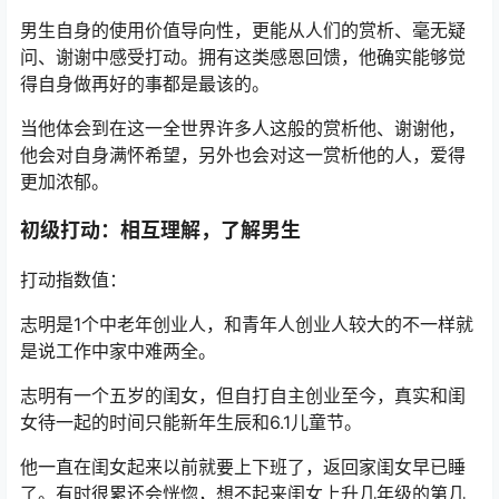
男生自身的使用价值导向性，更能从人们的赏析、毫无疑
问、谢谢中感受打动。拥有这类感恩回馈，他确实能够觉
得自身做再好的事都是最该的。
当他体会到在这一全世界许多人这般的赏析他、谢谢他，
他会对自身满怀希望，另外也会对这一赏析他的人，爱得
更加浓郁。
初级打动：相互理解，了解男生
打动指数值：
志明是1个中老年创业人，和青年人创业人较大的不一样就
是说工作中家中难两全。
志明有一个五岁的闺女，但自打自主创业至今，真实和闺
女待一起的时间只能新年生辰和6.1儿童节。
他一直在闺女起来以前就要上下班了，返回家闺女早已睡
了。有时很累还会恍惚，想不起来闺女上升几年级的第几