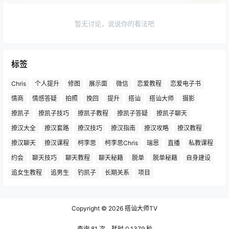
暂无讨论，说说你的看法吧
标签
Chris
个人提升
修图
展示面
微信
恋爱教程
恋爱电子书
情商
情感答疑
拍照
挽回
提升
搭讪
搭讪大师
摄影
撩凯子
撩凯子技巧
撩凯子教程
撩凯子答疑
撩凯子聊天
撩汉大全
撩汉套路
撩汉技巧
撩汉指南
撩汉攻略
撩汉教程
撩汉聊天
撩汉课程
柯李思
柯李思Chris
瑞恩
直播
私教课程
约会
聊天技巧
聊天教程
聊天秘籍
脱单
脱单秘籍
自身建设
追女生教程
追男生
钓凯子
长期关系
项目
Copyright © 2026
搭讪大师TV
查询 81 次，耗时 0.1379 秒