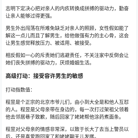
志明下定决心把对亲人的内疚转换成拼搏的驱动力，勤奋
让亲人能够过得更强。
男生外出闯荡在所难免缺乏对亲人的照顾，女性假如能了
解这一点儿而且了解男生，给他做强有力的主心骨，这会
让男生感觉释放压力、被适用、被接受。
相反假如一心的斥责她们逃避责任，不关注家中反倒会让
她们丧失拼搏的驱动力，厌烦婚姻生活。
高级打动：接受容许男生的敏感
打动指数值：
程昱是个正宗的北京市爷儿们，由小到大全是和他人互怼
的人。程昱是父母亲带在身边的，每一次打过架祖父领着
他去邻居巷子致歉，随后回家了姥姥帮他涂药煮面条。
程昱对父母亲的情感非常深，以致于长大了去当上警员以
后，还是喜爱跑回家了和姥姥聊天儿发嗲。