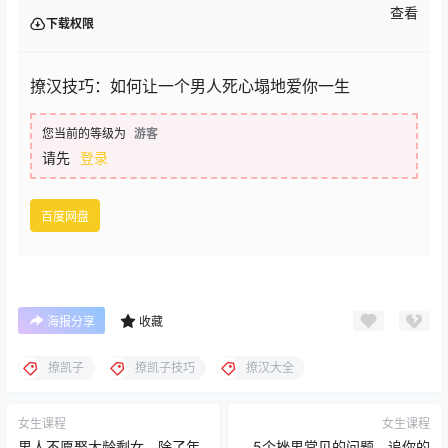
查看
下载权限
撩汉技巧：如何让一个男人死心塌地爱你一生
您当前的等级为
游客
请先
登录
百度网盘
海报分享
收藏
撩凯子
撩凯子技巧
撩汉大全
女生课程
女生课程
男人不愿娶大龄剩女，除了年
5个挫男常见的问题，追你的