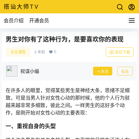
搭讪大师TV
会员介绍
开通会员
男生对你有了这种行为，是要喜欢你的表现
0
女生课程
3 年前
前往下载
权谋小编
关注
私信
在许多人的眼里，觉得某些男生是神经大条，思绪不足细
致，可是当男人针对女性心动的那时候，他的个人行为就
越来越非常多细致，彼此之间。一样男生的这好多个动
作，是刚开始对女性心动的主要表现：
一、重视自身的头型