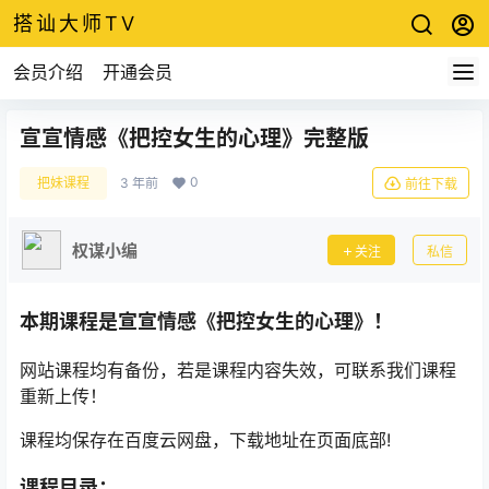
搭讪大师TV
会员介绍
开通会员
宣宣情感《把控女生的心理》完整版
0
把妹课程
3 年前
前往下载
权谋小编
关注
私信
本期课程是宣宣情感《把控女生的心理》！
网站课程均有备份，若是课程内容失效，可联系我们课程
重新上传！
课程均保存在百度云网盘，下载地址在页面底部!
课程目录：