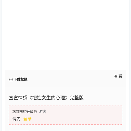
查看
下载权限
宣宣情感《把控女生的心理》完整版
您当前的等级为
游客
请先
登录