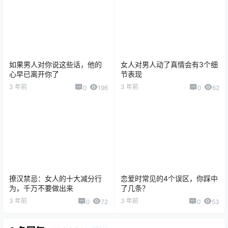
如果男人对你说这些话，他的
女人对男人动了真情会有3个细
心早已离开你了
节表现
3 年前
3 年前
0
196
0
62
撩汉禁忌：女人的十大减分行
恋爱时常见的4个误区，你踩中
为，千万不要做出来
了几条？
3 年前
3 年前
0
72
0
53