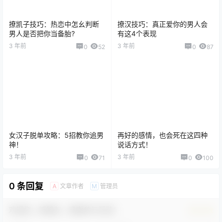
撩凯子技巧：热恋中怎幺判断
撩汉技巧：真正爱你的男人会
男人是否把你当备胎?
有这4个表现
3 年前
3 年前
0
52
0
87
女汉子脱单攻略：5招教你追男
再好的感情，也会死在这四种
神！
说话方式！
3 年前
3 年前
0
71
0
100
0 条回复
文章作者
管理员
A
M
欢迎您，新朋友，感谢参与互动！
确认修改