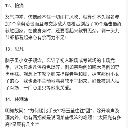
12、怕痛
怒气冲冲，仿佛经不住一切雨打风吹，就算你不久报名参
加1个商务洽谈而且与交涉敌人唇枪舌剑战了10个连击最终
获胜回家。在他身旁时，还要看起来软弱无奈，剥一头九
节虾都看起来心有余而力不足!
13、思凡
脑子里小女子观念，忘记了初入职场或考试场的市场竞
争，这次只想凡俗粉色琐碎，例如亲吻例如啄木鸟例如穿
黑丝袜。观念上下攻坚脑壳指挥者手和脚，拥有那份小女
子的心，我也会不主动地满身软乎乎起來，好像被别人抽
了骨筋，一门心思只等他来关爱。
14、装糊涂
明知故问：“为何腿比手长?”杨玉莹往往“甜”，除开响声及
酒窝外，也有两招就是说问某些很笨的难题：“太阳光有多
高?星辰有几个?”