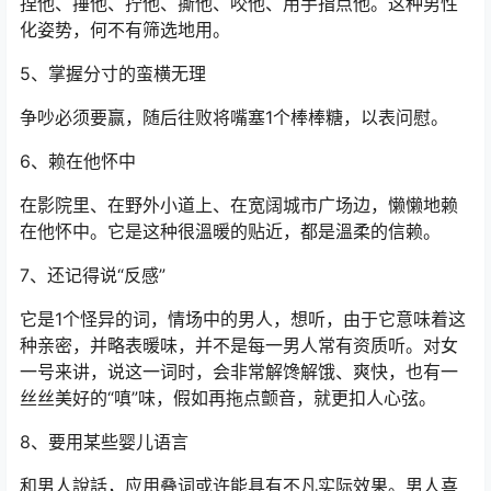
捏他、捶他、拧他、撕他、咬他、用手指点他。这种男性
化姿势，何不有筛选地用。
5、掌握分寸的蛮横无理
争吵必须要赢，随后往败将嘴塞1个棒棒糖，以表问慰。
6、赖在他怀中
在影院里、在野外小道上、在宽阔城市广场边，懒懒地赖
在他怀中。它是这种很溫暖的贴近，都是溫柔的信赖。
7、还记得说“反感”
它是1个怪异的词，情场中的男人，想听，由于它意味着这
种亲密，并略表暖味，并不是每一男人常有资质听。对女
一号来讲，说这一词时，会非常解馋解饿、爽快，也有一
丝丝美好的“嗔”味，假如再拖点颤音，就更扣人心弦。
8、要用某些婴儿语言
和男人說話，应用叠词或许能具有不凡实际效果。男人喜