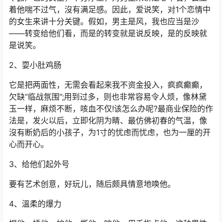
着他喘不过气，沒有满足感。因此，爱说笑，对1个恋情中
的女生来讲十分关键。假如，男主是风，我也应当是沙
——转变给他们看，而是的转变就是说反映，是的反映就
是说笑。
2、耍小肚鸡肠
它是把两面性，无需会看起来我不资金投入，疯疯癫癫，
欠缺“临战氛围”;用到过多，则也非常容易令人烦，像林黛
玉一样，麻烦不断，咳血不仅!该怎么办呢?最商业保险的作
法是，发火以后，立即化阴为睛、最仿佛初春的气温，像
沒有断奶后的小孩子，为1寸的忧虑而忧虑，也为一厘的开
心而开心。
3、给他们起外号
要有艺术创意，好玩儿，随后颇具情意地唤他。
4、溫柔的爆力