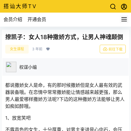
搭讪大师TV
会员介绍
开通会员
撩凯子：女人18种撒娇方式，让男人神魂颠倒
女生课程
3 年前
前往下载
权谋小编
都说撒娇女人是命，有的那时候撒娇但是女人最有效的武
器装备哦。在恋情中常常撒娇能让情感越来越更强，那么
男人最爱哪样撒娇方法呢?下边的这种撒娇方法能够让男人
如痴如醉哦。
1、放宽笑吧
不露声色的女生，十分厚重，对男主来讲是心中石，会压