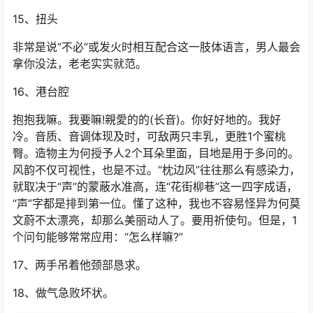
15、扭头
非常是说“不必”或发火时相互配合这一肢体语言，男人最会
拿你没法，老老实实就范。
16、港台腔
抱抱我嘛。我要嘛!親愛的的(长音)。你好好地的。我好
冷。音质、音调体现及时，可敌两只丰乳，更胜1个蜜桃
臀。造物主为何授予人2个耳朵里面，目地是用于多问的。
风韵不仅可视性，也是不过。“枕边风”往往那么有感染力，
就取决于“声”的蒙蔽水准高，连“花街柳巷”这一四字成语，
“声”字都是排到第一位。懂了这种，我也不容易怪异为何莫
文蔚不太漂亮，却那么美丽动人了。要用祈使句。但是，1
个问句能够常常应用：“怎么样嘛?”
17、两手吊着他颈部恳求。
18、做气急败坏状。