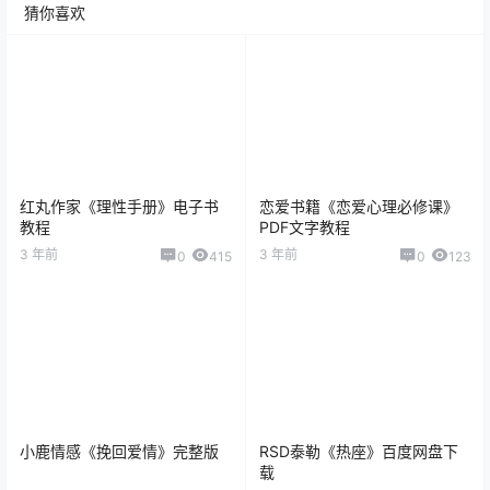
猜你喜欢
红丸作家《理性手册》电子书
恋爱书籍《恋爱心理必修课》
教程
PDF文字教程
3 年前
3 年前
0
415
0
123
小鹿情感《挽回爱情》完整版
RSD泰勒《热座》百度网盘下
载