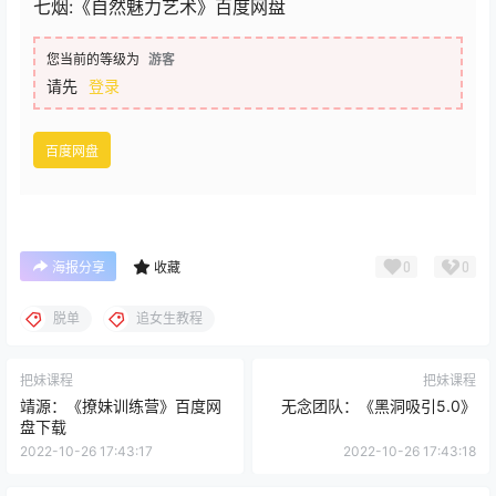
七烟:《自然魅力艺术》百度网盘
您当前的等级为
游客
请先
登录
百度网盘
0
0
海报分享
收藏
脱单
追女生教程
把妹课程
把妹课程
靖源：《撩妹训练营》百度网
无念团队：《黑洞吸引5.0》
盘下载
2022-10-26 17:43:17
2022-10-26 17:43:18