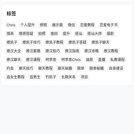
标签
Chris
个人提升
修图
展示面
微信
恋爱教程
恋爱电子书
情商
情感答疑
拍照
挽回
提升
搭讪
搭讪大师
摄影
撩凯子
撩凯子技巧
撩凯子教程
撩凯子答疑
撩凯子聊天
撩汉大全
撩汉套路
撩汉技巧
撩汉指南
撩汉攻略
撩汉教程
撩汉聊天
撩汉课程
柯李思
柯李思Chris
瑞恩
直播
私教课程
约会
聊天技巧
聊天教程
聊天秘籍
脱单
脱单秘籍
自身建设
追女生教程
追男生
钓凯子
长期关系
项目