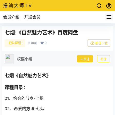
搭讪大师TV
会员介绍
开通会员
七烟:《自然魅力艺术》百度网盘
0
把妹课程
3 年前
前往下载
权谋小编
关注
私信
七烟《自然魅力艺术》
课程目录：
01、约会的节奏-七烟
02、恋爱的方法-七烟