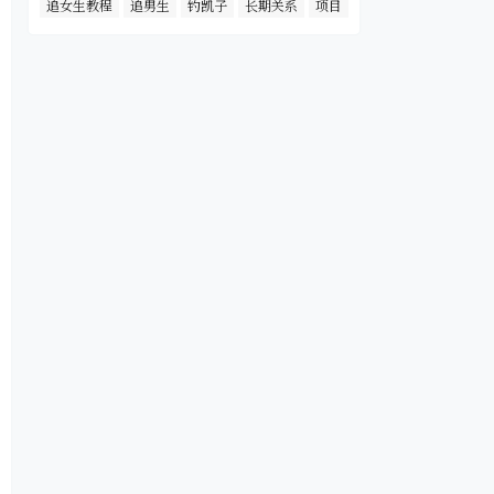
追女生教程
追男生
钓凯子
长期关系
项目