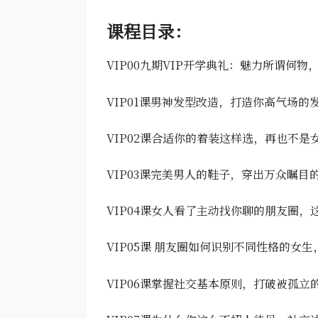
课程目录：
VIP00九期VIP开学典礼：魅力所谓何物
VIP01课男神发型改造，打造你高气场的
VIP02课合适你的着装这样选，再也不是
VIP03课完美男人的鞋子，穿出万众瞩目
VIP04课女人看了主动找你聊的朋友圈，
VIP05课 朋友圈如何识别不同性格的女
VIP06课掌握社交基本原则，打破被孤立