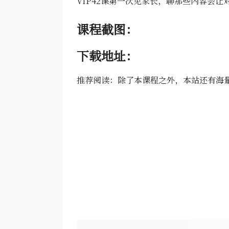
VIP42课第一次见家长，聊那些内容会让
课程截图：
下载地址：
推荐阅读：除了本课程之外，本站还有海量