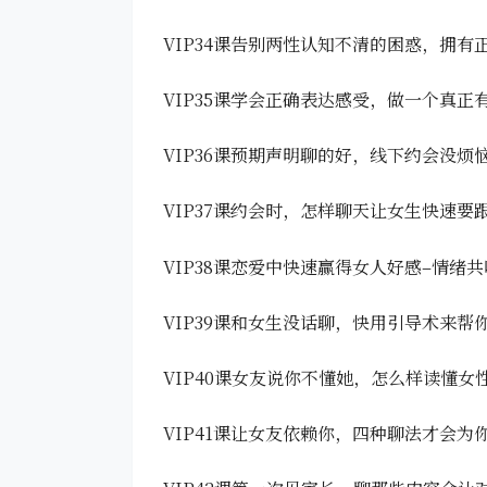
VIP34课告别两性认知不清的困惑，拥有
VIP35课学会正确表达感受，做一个真正
VIP36课预期声明聊的好，线下约会没烦
VIP37课约会时，怎样聊天让女生快速要
VIP38课恋爱中快速赢得女人好感–情绪
VIP39课和女生没话聊，快用引导术来帮
VIP40课女友说你不懂她，怎么样读懂女
VIP41课让女友依赖你，四种聊法才会为