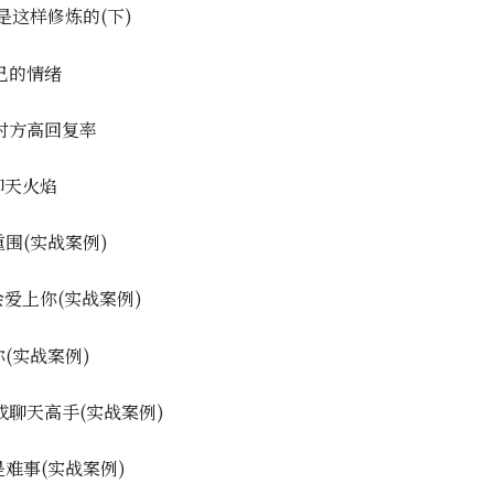
是这样修炼的(下)
己的情绪
得对方高回复率
聊天火焰
围(实战案例)
会爱上你(实战案例)
(实战案例)
成聊天高手(实战案例)
是难事(实战案例)