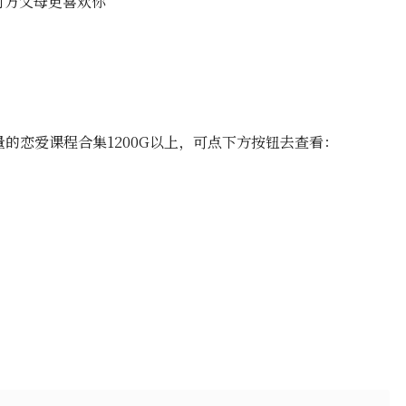
对方父母更喜欢你
的恋爱课程合集1200G以上，可点下方按钮去查看：