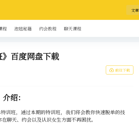
文章
课程
泡妞秘籍
约会教程
聊天课程
班》百度网盘下载
前往下载
》介绍：
单特训班，通过本期的特训班，我们将会教你快速脱单的技
你在聊天、约会以及认识女生方面不再困扰。
。