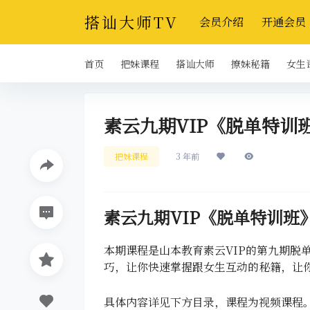
搭讪大师TV
会员介绍
开通会员
首页
把妹课程
搭讪大师
撩妹秘籍
女生
素云九期VIP《脱单特训
把妹课程
3 年前
素云九期VIP《脱单特训班
本期课程是山本教育素云VIP的第九期脱
巧，让你快速掌握跟女生互动的秘籍，让
具体内容详见下方目录，课程为视频课程