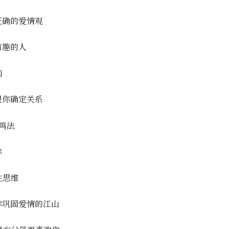
正确的爱情观
有趣的人
恼
跟你确定关系
共鸣法
你
性思维
你巩固爱情的江山