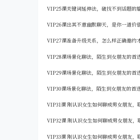
VIP25课关键词延伸法，破找不到话题的
VIP26课出其不意幽默聊天，是你一道价
VIP27课准备升级关系，怎么样正确邀约
VIP28课场景化聊法，陌生到女朋友的首选
VIP29课场景化聊法，陌生到女朋友的首选
VIP30课场景化聊法，陌生到女朋友的首选
VIP31课 刚认识女生如何聊成男女朋友，
VIP32课 刚认识女生如何聊成男女朋友，
VIP33课 刚认识女生如何聊成男女朋友，