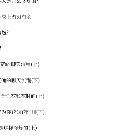
达人是怎么修炼的?
社交上游刃有余
尬?
课
正确的聊天流程(上)
正确的聊天流程(下)
资为你花钱花时间(上)
资为你花钱花时间(下)
是这样修炼的(上)