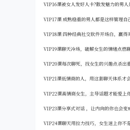
VIP16课被女人发好人卡?散发魅力的男人
VIP17课 成熟稳重的男人都是这样管理自
VIP18课 四种经典社交软件开场白，赢
VIP19课聊天冷场，破解女生的情绪点燃
VIP20课每次聊死，找女生的兴趣点杀出重
VIP21课低情商的人，用这套聊天体系才
VIP22课高情商女生，主导话题才能爱上你
VIP23课分享式对话 ，让内向的你也会变
VIP24课聊天用拉力技巧，女生迷上你不