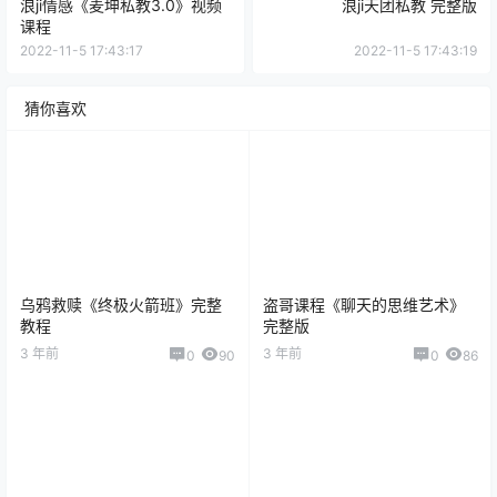
浪ji情感《麦坤私教3.0》视频
浪ji天团私教 完整版
课程
2022-11-5 17:43:17
2022-11-5 17:43:19
猜你喜欢
乌鸦救赎《终极火箭班》完整
盗哥课程《聊天的思维艺术》
教程
完整版
3 年前
3 年前
0
90
0
86