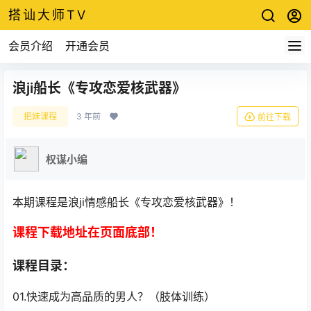
搭讪大师TV
会员介绍
开通会员
浪ji船长《专攻恋爱核武器》
把妹课程
3 年前
前往下载
权谋小编
本期课程是浪ji情感船长《专攻恋爱核武器》！
课程下载地址在页面底部！
课程目录：
01.快速成为高品质的男人？（肢体训练）