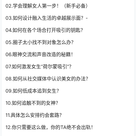
02.学会理解女人第一步！（新手必备）
03.如何设计融入生活的卓越展示面？-
04.如何在各个场合打开吸引的钥匙？
05.圈子太小找不到对象怎么办？
06.眼神交流和声音改造的秘籍！
07.如何激发女生“荷尔蒙吸引”？
08.如何从社交媒体中认识美女的办法？
09.如何低成本追到女生？
10.如何追触不到的女神？
11.具体怎么安排约会套路？
12.你只需要这么做，你的TA绝不会出轨！