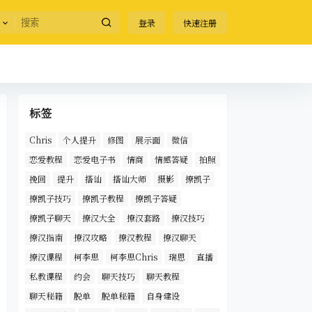
登录
快速注册
标签
Chris
个人提升
修图
展示面
微信
恋爱教程
恋爱电子书
情商
情感答疑
拍照
挽回
提升
搭讪
搭讪大师
摄影
撩凯子
撩凯子技巧
撩凯子教程
撩凯子答疑
撩凯子聊天
撩汉大全
撩汉套路
撩汉技巧
撩汉指南
撩汉攻略
撩汉教程
撩汉聊天
撩汉课程
柯李思
柯李思Chris
瑞恩
直播
私教课程
约会
聊天技巧
聊天教程
聊天秘籍
脱单
脱单秘籍
自身建设