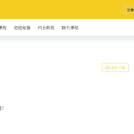
文章
课程
泡妞秘籍
约会教程
聊天课程
前往下载
经！