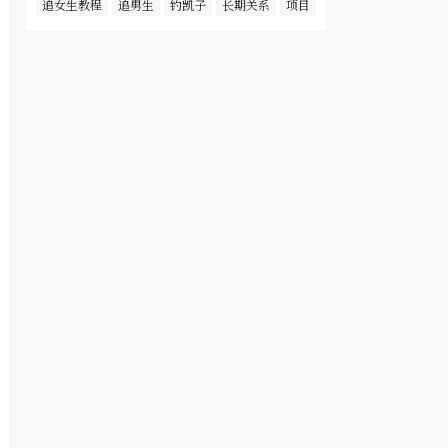
追女生教程
追男生
钓凯子
长期关系
项目