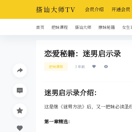
搭讪大师TV
会员介绍
开通会员
首页
把妹课程
搭讪大师
撩妹秘籍
女生
恋爱秘籍：迷男启示录
把妹课程
3 年前
迷男启示录介绍：
这是继《谜男方法》后，又一把妹必读圣
第一章精选：