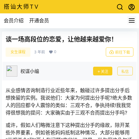
搭讪大师TV
会员介绍
开通会员
谈一场高段位的恋爱，让他越来越爱你！
0
女生课程
3 年前
前往下载
权谋小编
关注
私信
从业感情咨询制造行业近些年来，触碰过许多提出分手后
想挽留的实例。我说他们：大家为何提出分手呢?绝大多数
人的回应都令人震惊的类似：三观不合，争执持续!我我觉
得很想我的提问：大家确实由于三观不合而提出分手吗?
或许，假如人们略微注意下这种提出分手的缘故，除开某
些外界要素，例如爸爸妈妈抵制这种情况，大部分能够用