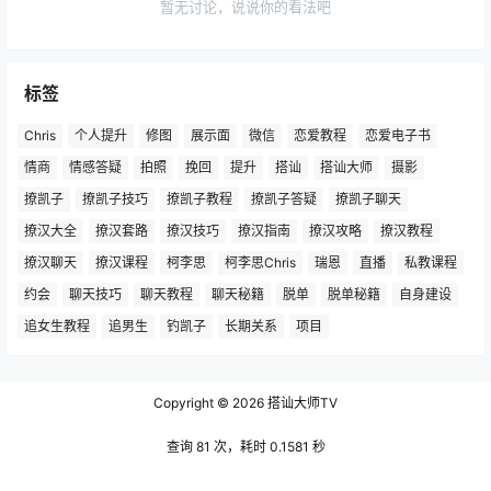
暂无讨论，说说你的看法吧
标签
Chris
个人提升
修图
展示面
微信
恋爱教程
恋爱电子书
情商
情感答疑
拍照
挽回
提升
搭讪
搭讪大师
摄影
撩凯子
撩凯子技巧
撩凯子教程
撩凯子答疑
撩凯子聊天
撩汉大全
撩汉套路
撩汉技巧
撩汉指南
撩汉攻略
撩汉教程
撩汉聊天
撩汉课程
柯李思
柯李思Chris
瑞恩
直播
私教课程
约会
聊天技巧
聊天教程
聊天秘籍
脱单
脱单秘籍
自身建设
追女生教程
追男生
钓凯子
长期关系
项目
Copyright © 2026
搭讪大师TV
查询 81 次，耗时 0.1581 秒