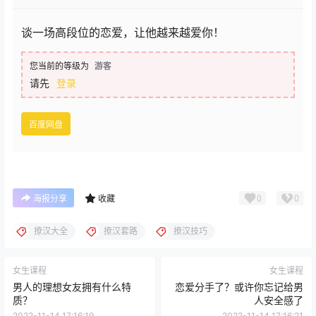
谈一场高段位的恋爱，让他越来越爱你！
您当前的等级为
游客
请先
登录
百度网盘
0
0
海报分享
收藏
撩汉大全
撩汉套路
撩汉技巧
女生课程
女生课程
男人的理想女友拥有什么特
恋爱分手了？或许你忘记给男
质？
人安全感了
2022-11-14 17:16:19
2022-11-14 17:16:21