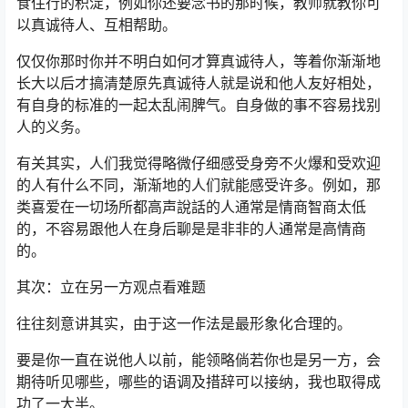
食住行的积淀，例如你还要念书的那时候，教师就教你可
以真诚待人、互相帮助。
仅仅你那时你并不明白如何才算真诚待人，等着你渐渐地
长大以后才搞清楚原先真诚待人就是说和他人友好相处，
有自身的标准的一起太乱闹脾气。自身做的事不容易找别
人的义务。
有关其实，人们我觉得略微仔细感受身旁不火爆和受欢迎
的人有什么不同，渐渐地的人们就能感受许多。例如，那
类喜爱在一切场所都高声說話的人通常是情商智商太低
的，不容易跟他人在身后聊是是非非的人通常是高情商
的。
其次：立在另一方观点看难题
往往刻意讲其实，由于这一作法是最形象化合理的。
要是你一直在说他人以前，能领略倘若你也是另一方，会
期待听见哪些，哪些的语调及措辞可以接纳，我也取得成
功了一大半。