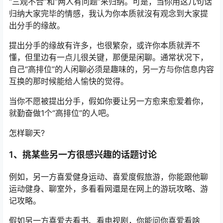
“三观不合”和“两人有问题”来归纳。可是，当你用这几句话
归纳大家完毕的情感，我认为你本质就沒有观念到大家提
出分手的缘故。
提出分手的缘故有许多，也很繁杂，或许你本质就弄不
懂，但里边有一点儿很关键，那便是闲聊。通常状况下，
自己“高排位”的人闲聊必须是趣味的，另一方与你信息内容
互换的那时候能给人愉快的觉得。
当你不愿被提出分手，假如你要让另一方愈来愈爱着你，
就勤奋做1个“高排位”的人吧。
怎样聊天?
1、挑某些另一方很感兴趣的话题讨论
例如，另一方喜爱健身运动、喜爱度假旅游，你能跟他聊
运动健身、聊室外，多看看网還是在网上的游玩攻略、游
记攻略。
假如另一方喜爱去看书、看电视剧，你能问你喜爱看啥