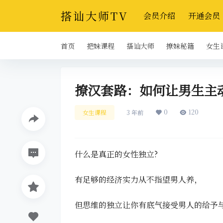
搭讪大师TV
会员介绍
开通会员
首页
把妹课程
搭讪大师
撩妹秘籍
女生
撩汉套路：如何让男生主
0
120
女生课程
3 年前
什么是真正的女性独立?
有足够的经济实力从不指望男人养，
但思维的独立让你有底气接受男人的给予