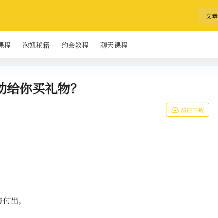
文章
课程
泡妞秘籍
约会教程
聊天课程
动给你买礼物？
前往下载
与付出，