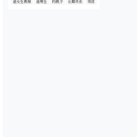
追女生教程
追男生
钓凯子
长期关系
项目