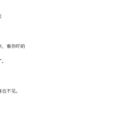
友
你，看你吓的
了。
再也不见。