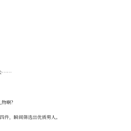
公……
礼物啊?
三四件，瞬间筛选出优质男人。