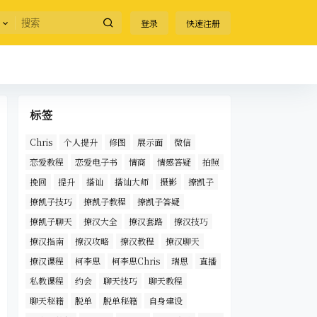
登录
快速注册
标签
Chris
个人提升
修图
展示面
微信
恋爱教程
恋爱电子书
情商
情感答疑
拍照
挽回
提升
搭讪
搭讪大师
摄影
撩凯子
撩凯子技巧
撩凯子教程
撩凯子答疑
撩凯子聊天
撩汉大全
撩汉套路
撩汉技巧
撩汉指南
撩汉攻略
撩汉教程
撩汉聊天
撩汉课程
柯李思
柯李思Chris
瑞恩
直播
私教课程
约会
聊天技巧
聊天教程
聊天秘籍
脱单
脱单秘籍
自身建设