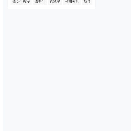
追女生教程
追男生
钓凯子
长期关系
项目