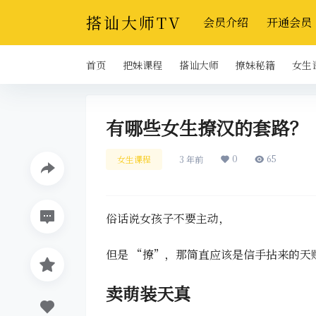
搭讪大师TV
会员介绍
开通会员
首页
把妹课程
搭讪大师
撩妹秘籍
女生
有哪些女生撩汉的套路？
0
65
女生课程
3 年前
俗话说女孩子不要主动，
但是 “撩”，那简直应该是信手拈来的天
卖萌装天真