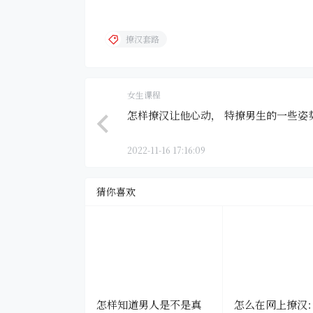
撩汉套路
女生课程
怎样撩汉让他心动， 特撩男生的一些姿势
2022-11-16 17:16:09
猜你喜欢
怎样知道男人是不是真
怎么在网上撩汉