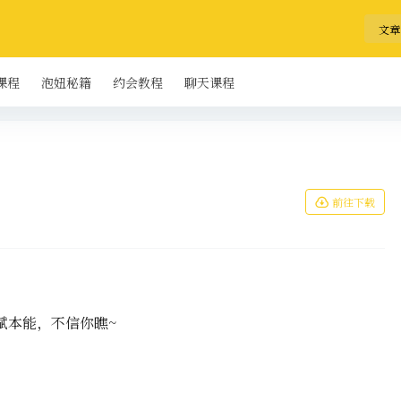
文章
课程
泡妞秘籍
约会教程
聊天课程
前往下载
赋本能，不信你瞧~