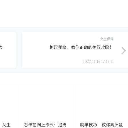
女生课程
!
撩汉秘籍，教你正确的撩汉攻略！
2022-11-16 17:16:11
：女生
怎样在网上撩汉：追男
脱单技巧：教你高质量