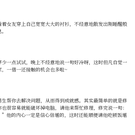
看着女友穿上自己宽宽大大的衬衫，不经意地散发出刚睡醒般
息。
穿少一点试试，晚上不经意地说一句好冷呀，这时但凡自觉一
家，一借一还接触的机会也多啦~
男生帮你去解决问题，从而得到成就感。其实最简单的就是修
你也很容易就能破坏掉电脑，请他来帮忙修理，修完说一句：
。”他的内心一定是信心倍增的，这时还能顺便请他吃顿饭增