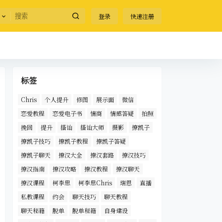
登录
快速注册
标签
Chris
个人提升
修图
展示面
微信
恋爱教程
恋爱电子书
情商
情感答疑
拍照
挽回
提升
搭讪
搭讪大师
摄影
撩凯子
撩凯子技巧
撩凯子教程
撩凯子答疑
撩凯子聊天
撩汉大全
撩汉套路
撩汉技巧
撩汉指南
撩汉攻略
撩汉教程
撩汉聊天
撩汉课程
柯李思
柯李思Chris
瑞恩
直播
私教课程
约会
聊天技巧
聊天教程
聊天秘籍
脱单
脱单秘籍
自身建设