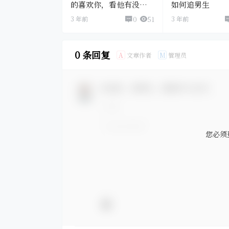
的喜欢你，看他有没有
如何追男生
这些表现
3 年前
3 年前
0
51
0 条回复
文章作者
管理员
A
M
欢迎您，新朋友，感谢参与互动！
您必须