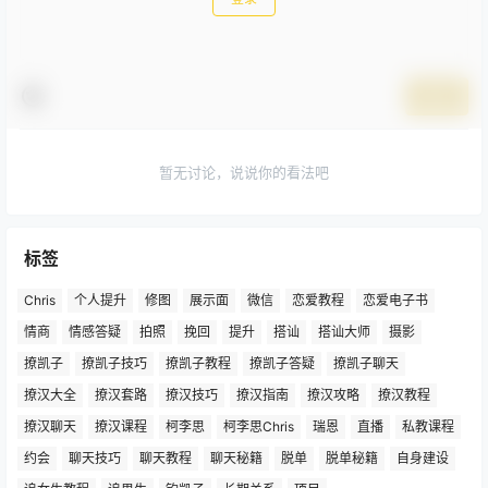
提交
暂无讨论，说说你的看法吧
标签
Chris
个人提升
修图
展示面
微信
恋爱教程
恋爱电子书
情商
情感答疑
拍照
挽回
提升
搭讪
搭讪大师
摄影
撩凯子
撩凯子技巧
撩凯子教程
撩凯子答疑
撩凯子聊天
撩汉大全
撩汉套路
撩汉技巧
撩汉指南
撩汉攻略
撩汉教程
撩汉聊天
撩汉课程
柯李思
柯李思Chris
瑞恩
直播
私教课程
约会
聊天技巧
聊天教程
聊天秘籍
脱单
脱单秘籍
自身建设