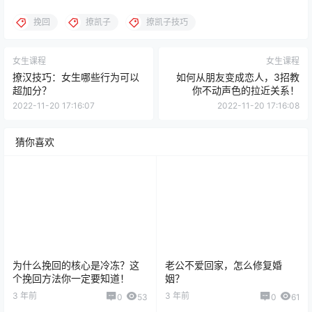
挽回
撩凯子
撩凯子技巧
女生课程
女生课程
撩汉技巧：女生哪些行为可以
如何从朋友变成恋人，3招教
超加分？
你不动声色的拉近关系！
2022-11-20 17:16:07
2022-11-20 17:16:08
猜你喜欢
为什么挽回的核心是冷冻？这
老公不爱回家，怎么修复婚
个挽回方法你一定要知道！
姻？
3 年前
3 年前
0
53
0
61