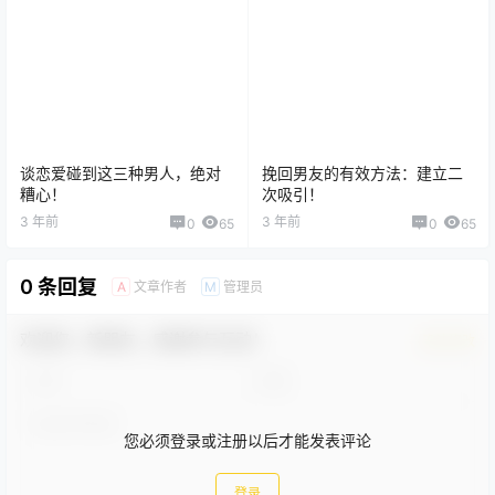
谈恋爱碰到这三种男人，绝对
挽回男友的有效方法：建立二
糟心！
次吸引！
3 年前
3 年前
0
65
0
65
0 条回复
文章作者
管理员
A
M
欢迎您，新朋友，感谢参与互动！
确认修改
您必须登录或注册以后才能发表评论
登录