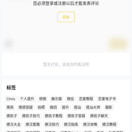
您必须登录或注册以后才能发表评论
登录
提交
暂无讨论，说说你的看法吧
标签
Chris
个人提升
修图
展示面
微信
恋爱教程
恋爱电子书
情商
情感答疑
拍照
挽回
提升
搭讪
搭讪大师
摄影
撩凯子
撩凯子技巧
撩凯子教程
撩凯子答疑
撩凯子聊天
撩汉大全
撩汉套路
撩汉技巧
撩汉指南
撩汉攻略
撩汉教程