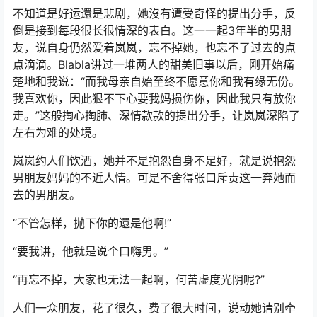
不知道是好运還是悲剧，她沒有遭受奇怪的提出分手，反
倒是接到每段很长很情深的表白。这一一起3年半的男朋
友，说自身仍然爱着岚岚，忘不掉她，也忘不了过去的点
点滴滴。Blabla讲过一堆两人的甜美旧事以后，刚开始痛
楚地和我说：“而我母亲自始至终不愿意你和我有缘无份。
我喜欢你，因此狠不下心要我妈损伤你，因此我只有放你
走。”这般掏心掏肺、深情款款的提出分手，让岚岚深陷了
左右为难的处境。
岚岚约人们饮酒，她并不是抱怨自身不足好，就是说抱怨
男朋友妈妈的不近人情。可是不舍得张口斥责这一弃她而
去的男朋友。
“不管怎样，抛下你的還是他啊!”
“要我讲，他就是说个口嗨男。”
“再忘不掉，大家也无法一起啊，何苦虚度光阴呢?”
人们一众朋友，花了很久，费了很大时间，说动她请别牵