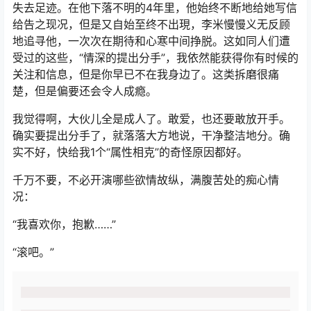
失去足迹。在他下落不明的4年里，他始终不断地给她写信
给告之现况，但是又自始至终不出現，李米慢慢义无反顾
地追寻他，一次次在期待和心寒中间挣脱。这如同人们遭
受过的这些，“情深的提出分手”，我依然能获得你有时候的
关注和信息，但是你早已不在我身边了。这类拆磨很痛
楚，但是偏要还会令人成瘾。
我觉得啊，大伙儿全是成人了。敢爱，也还要敢放开手。
确实要提出分手了，就落落大方地说，干净整洁地分。确
实不好，快给我1个“属性相克”的奇怪原因都好。
千万不要，不必开演哪些欲情故纵，满腹苦处的痴心情
况：
“我喜欢你，抱歉……”
“滚吧。”