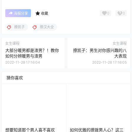
0
0
海报分享
收藏
撩凯子
撩汉大全
女生课程
女生课程
大部分暖男都是渣男？！教你
撩凯子：男生对你感兴趣的八
如何分辨暖男与渣男
大表现
2022-11-28 17:16:04
2022-11-28 17:16:05
猜你喜欢
想要知道那个男人喜不喜欢
如何优雅的撩拨男人心？这三