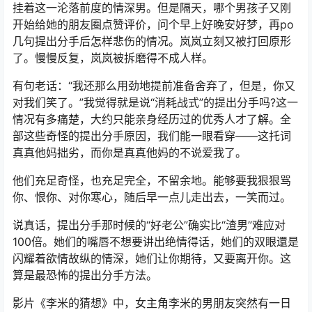
挂着这一沦落前度的情深男。但是隔天，哪个男孩子又刚
开始给她的朋友圈点赞评价，问个早上好晚安好梦，再po
几句提出分手后怎样悲伤的情况。岚岚立刻又被打回原形
了。慢慢反复，岚岚被拆磨得不成人样。
有句老话：“我还那么用劲地提前准备舍弃了，但是，你又
对我们笑了。”我觉得就是说“消耗战式”的提出分手吗?这一
情况有多痛楚，大约只能亲身经历过的优秀人才了解。全
部这些奇怪的提出分手原因，我们能一眼看穿——这托词
真真他妈拙劣，而你是真真他妈的不说爱我了。
他们充足奇怪，也充足完全，不留余地。能够要我狠狠骂
你、恨你、对你寒心，随后早一点儿走出去，一笑而过。
说真话，提出分手那时候的“好老公”确实比“渣男”难应对
100倍。她们的嘴唇不想要讲出绝情得话，她们的双眼還是
闪耀着欲情故纵的情深，她们让你期待，又要离开你。这
算是最恐怖的提出分手方法。
影片《李米的猜想》中，女主角李米的男朋友突然有一日