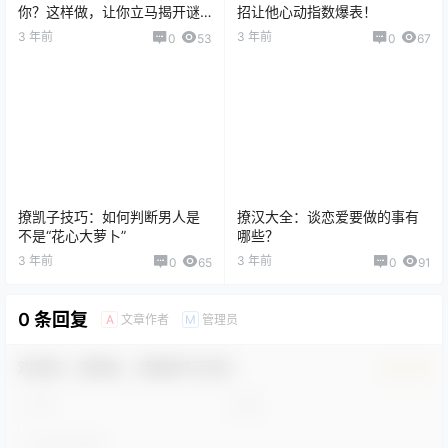
你？这样做，让你立马揭开谜
招让他心动指数爆表！
底！
3 年前
3 年前
0
53
0
67
撩凯子技巧：如何判断男人是
撩汉大全：谈恋爱要做的事有
不是“花心大萝卜”
哪些？
3 年前
3 年前
0
65
0
91
0 条回复
文章作者
管理员
A
M
欢迎您，新朋友，感谢参与互动！
确认修改