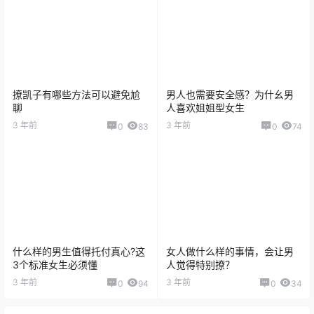
撩凯子有哪些方法可以避免尬
男人也需要安全感？为什幺男
聊
人喜欢姐姐型女生
3 年前
3 年前
0
83
0
74
什么样的男生值得托付真心?这
女人做什么样的事情，会让男
3个标准女生必须懂
人觉得特别撩？
3 年前
3 年前
0
94
0
34