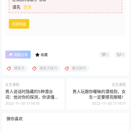
请先
登录
百度网盘
0
0
海报分享
收藏
撩凯子
撩凯子技巧
撩汉技巧
女生课程
女生课程
男人说话时隐藏的5种潜台
男人玩跟你暧昧的潜规则，女
词：他对你的探测，你读懂了
生一定要擦亮眼睛！
吗？
2022-11-30 17:16:10
2022-11-30 17:16:11
猜你喜欢