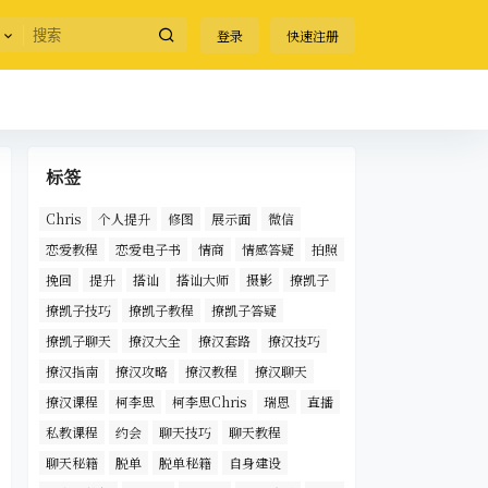
登录
快速注册
标签
Chris
个人提升
修图
展示面
微信
恋爱教程
恋爱电子书
情商
情感答疑
拍照
挽回
提升
搭讪
搭讪大师
摄影
撩凯子
撩凯子技巧
撩凯子教程
撩凯子答疑
撩凯子聊天
撩汉大全
撩汉套路
撩汉技巧
撩汉指南
撩汉攻略
撩汉教程
撩汉聊天
撩汉课程
柯李思
柯李思Chris
瑞恩
直播
私教课程
约会
聊天技巧
聊天教程
聊天秘籍
脱单
脱单秘籍
自身建设