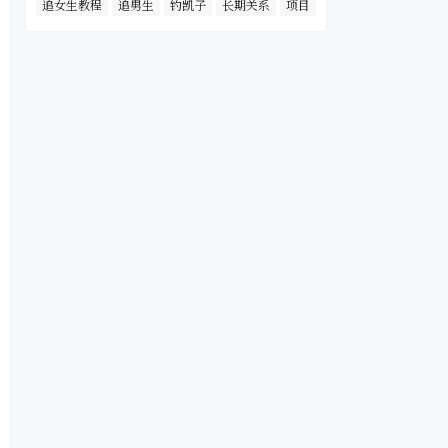
追女生教程
追男生
钓凯子
长期关系
项目