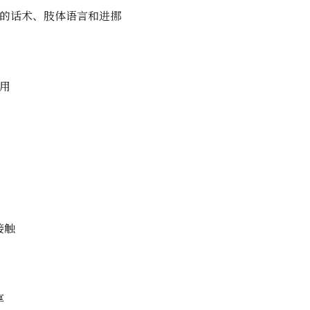
约的话术、肢体语言和进挪
用
接触
享