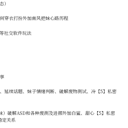
态）
如何穿衣打扮外加南风把妹心路历程
陌等社交软件玩法
享
场、延续话题、妹子情绪判断、破解废物测试、冷【5】私密
分妹）破解ASD和各种废测及进挪外加白鲨、甜心【5】私密
稳定关系