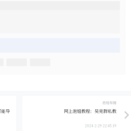
泡妞秘籍
可能导
网上泡妞教程：吴克群私教
2024-2-29 22:45:19