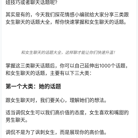
妞技巧或者聊天话题呢?
其实是有的，今天我们探花情感小编就给大家分享三类跟
女生聊天的话题大全，帮你快速掌握和女生聊天的话题。
和女生聊天的话题大全，这样聊才能让你们快速升温！
掌握这三类聊天话题后，你可以自己延伸出1000个话题，
和女生聊天的话题，主要有以下三大类：
第一个大类：她的话题
跟女生聊天时，我们要关心，理解她们的想法。
适当调侃女生可以我们高价值的态度，女生喜欢和嘴甜的
男生聊天。
调侃不是为了讽刺女生，而是展现你的高价值。