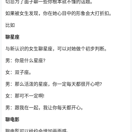
切忌为了面子聊一些你根本就不懂的话题。
如果被女生发现，你在她心目中的形象会大打折扣。
比如
聊星座
与新认识的女生聊星座，可以对她做个初步判断。
男：你是什么星座?
女：双子座。
男：那么活泼的星座，你一定每天都很开心吧?
女：那可不一定啊!
男：跟我在一起，我让你每天都开心。
聊电影
聊电影可以给约会增加画面感。