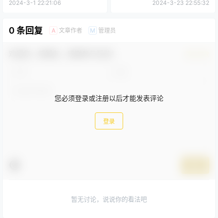
2024-3-1 22:21:06
2024-3-23 22:55:32
0 条回复
文章作者
管理员
A
M
欢迎您，新朋友，感谢参与互动！
确认修改
您必须登录或注册以后才能发表评论
登录
提交
暂无讨论，说说你的看法吧