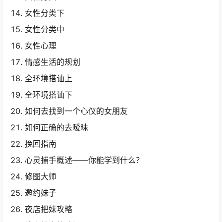
女性分类下
女性分类中
女性心理
情感生活的规划
全环境搭讪上
全环境搭讪下
如何去找到一个心仪的女朋友
如何正确的去暧昧
挽回指南
心灵捕手概述——你能学到什么？
修图大师
邀约妹子
夜店把妹攻略