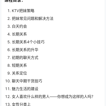
课程目录：
KTV把妹策略
把妹常见问题和解决方法
白天约会
长期关系
长期关系4个小技巧
长期关系的升华
初期的聊天方式
短期关系
关系定位
聊天中期干货技巧
魅力生活的建设
女人喜欢什么样的男人——你想成为这样的人吗？
女性分类上