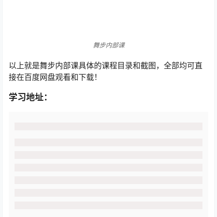
舞步内部课
以上就是舞步内部课具体的课程目录和截图，全部均可直
接在百度网盘观看和下载！
学习地址：