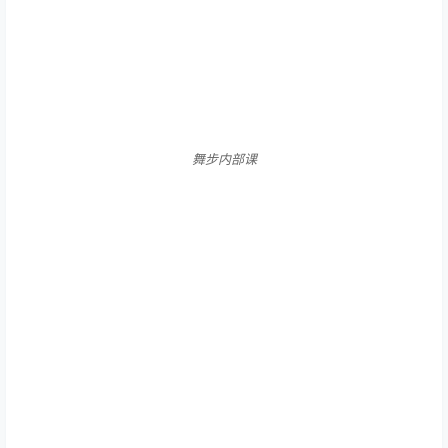
舞步内部课