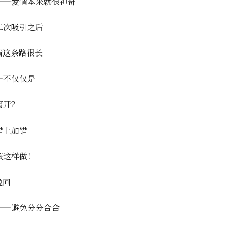
——爱情本来就很神奇
二次吸引之后
情这条路很长
—不仅仅是
离开？
错上加错
该这样做！
挽回
——避免分分合合