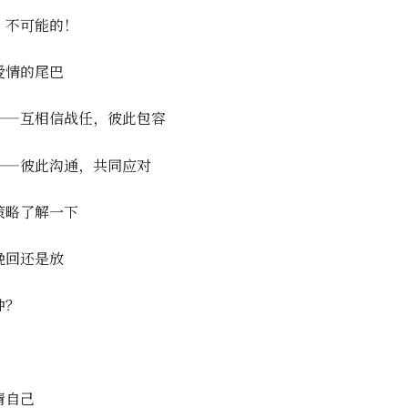
？不可能的！
爱情的尾巴
——互相信战任，彼此包容
——彼此沟通，共同应对
策略了解一下
挽回还是放
种？
清自己