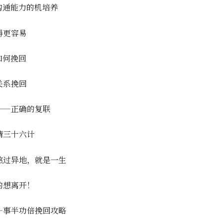
沟通能力的机培养
得更容易
如何挽回
关系挽回
——正确的复联
情三十六计
熬过异地，就是一生
的想离开！
—事半功倍挽回攻略