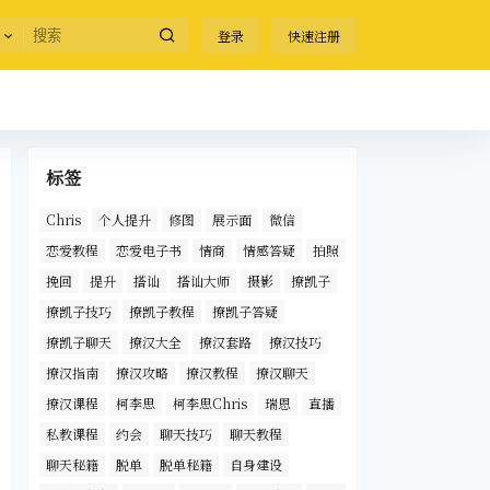
登录
快速注册
标签
Chris
个人提升
修图
展示面
微信
恋爱教程
恋爱电子书
情商
情感答疑
拍照
挽回
提升
搭讪
搭讪大师
摄影
撩凯子
撩凯子技巧
撩凯子教程
撩凯子答疑
撩凯子聊天
撩汉大全
撩汉套路
撩汉技巧
撩汉指南
撩汉攻略
撩汉教程
撩汉聊天
撩汉课程
柯李思
柯李思Chris
瑞恩
直播
私教课程
约会
聊天技巧
聊天教程
聊天秘籍
脱单
脱单秘籍
自身建设