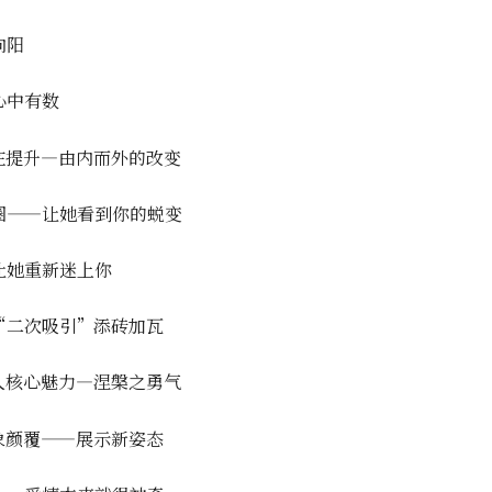
向阳
心中有数
在提升—由内而外的改变
圈——让她看到你的蜕变
让她重新迷上你
“二次吸引”添砖加瓦
人核心魅力—涅槃之勇气
象颜覆——展示新姿态