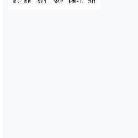
追女生教程
追男生
钓凯子
长期关系
项目