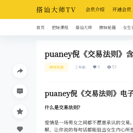
搭讪大师TV
会员介绍
开通会员
首页
把妹课程
搭讪大师
撩妹秘籍
女生
puaney倪《交易法则》
0
53
撩妹秘籍
2 年前
puaney倪《交易法则》电
什么是交易法则？
爱情是一场男女之间都不愿意承认的交易
解，让你说的每句话都能狙击女生内心所