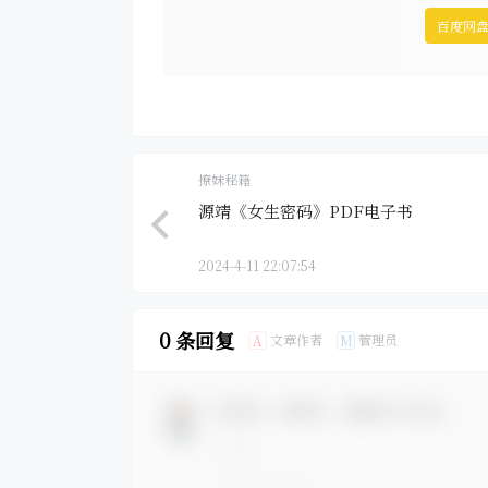
百度网
撩妹秘籍
源靖《女生密码》PDF电子书
2024-4-11 22:07:54
0 条回复
文章作者
管理员
A
M
欢迎您，新朋友，感谢参与互动！