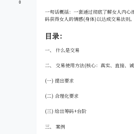
0
一句话概括：一套通过彻底了解女人内心
码获得女人的情感(身体)以达成交易法则
目录：
一、 什么是交易
二、 交易使用方法(核心：真实、直接、诚
(一) 提出要求
(二) 合理化要求
(三) 给出筹码+台阶
三、 案例