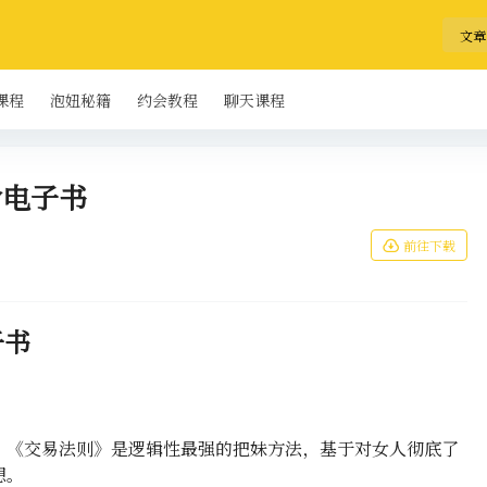
文章
课程
泡妞秘籍
约会教程
聊天课程
含电子书
前往下载
子书
。《交易法则》是逻辑性最强的把妹方法，基于对女人彻底了
想。