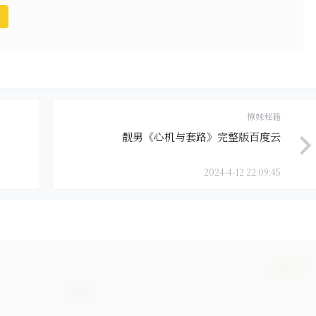
盘
撩妹秘籍
靓男《心机与套路》完整版百度云
2024-4-12 22:09:45
确认修改