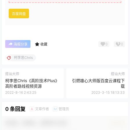
百度网盘
0
0
海报分享
收藏
柯李思Chris
搭讪大师
搭讪大师
柯李思Chris《高阶技术Plus》
引燃雄心大师版百度云课程下
高阶者路线视频资源
载
2022-8-16 2:43:25
2023-3-15 18:13:33
0 条回复
文章作者
管理员
A
M
欢迎您，新朋友，感谢参与互动！
确认修改