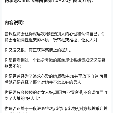
柯李思Chris《高阶框架1.0+2.0》图文介绍：
内容说明：
套课程将会让你深层次地吃透别人的心理和认识自己，你
将会看透两性框架的本质，玩转框架推拉，让女人对
你又爱又恨，真正获得感情上的提升。
你是否看到过一个出身卑微的属丝却让名媛贵妇深深爱慕,
欲罢不能
你是否曾经为了追求心爱的她,殷勤有加甚至放下自尊,可最
后她还是选择了那个对她并不怎么好的男人
你是否只会傻傻的对女人好,却因为不懂浪漫,不会调情而收
到了大堆的“好人卡”
你是否正处于一段进退维艰,越付出越讨好,对方却越嫌弃越